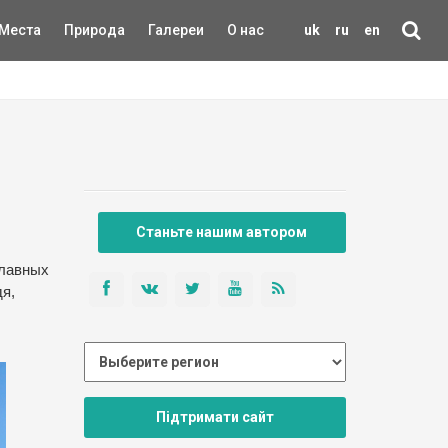
Места
Природа
Галереи
О нас
uk
ru
en
Станьте нашим автором
главных
я,
Підтримати сайт