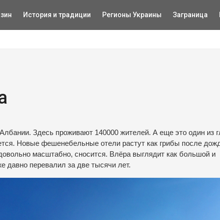
зин
История и традиции
Регионы Украины
Заграница
a
лбании. Здесь проживают 140000 жителей. А еще это один из 
ется. Новые фешенебельные отели растут как грибы после дожд
и довольно масштабно, сносится. Влёра выглядит как большой и
же давно перевалил за две тысячи лет.