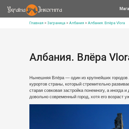
Мага
Главная
>
Заграница
>
Албания
>
Албания. Влёра Vlora
Албания. Влёра Vlor
Нынешняя Влёра — один из крупнейших городов А
курортов страны, который стремительно развива
старая совковая застройка понемногу, а иногда 
довольно современный город, хотя его возраст у