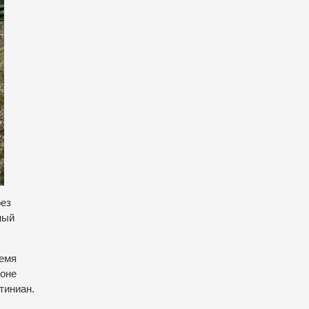
рез
ный
ремя
лоне
тиниан.