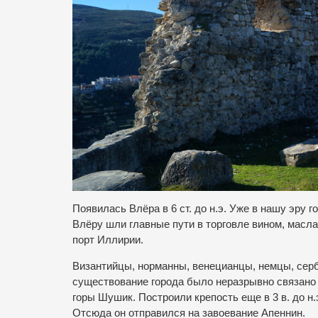
Появилась Влёра в 6 ст. до н.э. Уже в нашу эру 
Влёру шли главные пути в торговле вином, масл
порт Иллирии.
Византийцы, норманны, венецианцы, немцы, сербы
существование города было неразрывно связано с
горы Шушик. Построили крепость еще в 3 в. до н.
Отсюда он отправился на завоевание Апеннин.