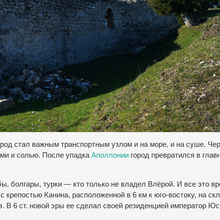
город стал важным транспортным узлом и на море, и на суше. Че
ами и солью. После упадка
Аполлонии
город превратился в глав
, болгары, турки — кто только не владел Влёрой. И все это в
 крепостью Канина, расположенной в 6 км к юго-востоку, на ск
э. В 6 ст. новой эры ее сделал своей резиденцией император Юс