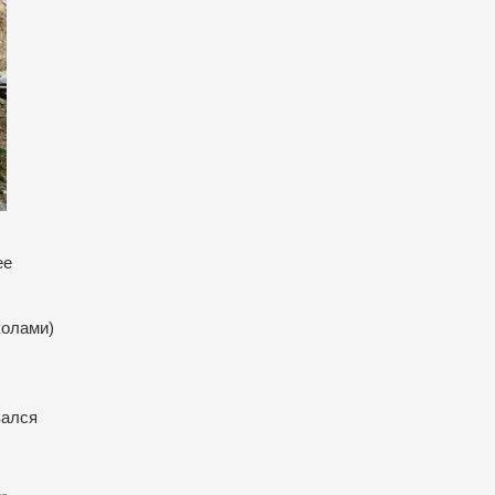
ее
колами)
вался