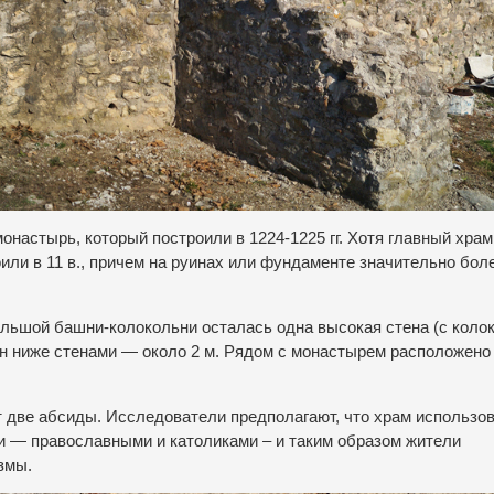
настырь, который построили в 1224-1225 гг. Хотя главный храм
ли в 11 в., причем на руинах или фундаменте значительно бол
льшой башни-колокольни осталась одна высокая стена (с коло
н ниже стенами — около 2 м. Рядом с монастырем расположено
 две абсиды. Исследователи предполагают, что храм использо
 — православными и католиками – и таким образом жители
змы.