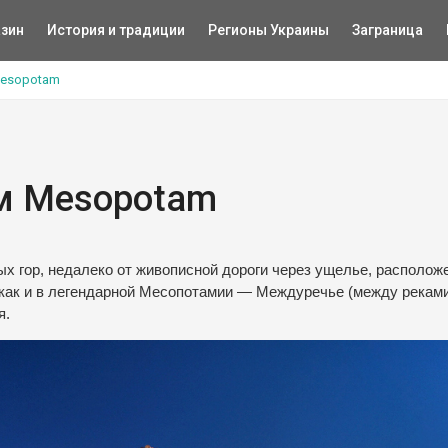
зин
История и традиции
Регионы Украины
Заграница
Mesopotam
м Mesopotam
ых гор, недалеко от живописной дороги через ущелье, располож
 как и в легендарной Месопотамии — Междуречье (между реками)
я.