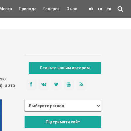
Места
Природа
Галереи
О нас
uk
ru
en
Станьте нашим автором
ено
, и это
Підтримати сайт