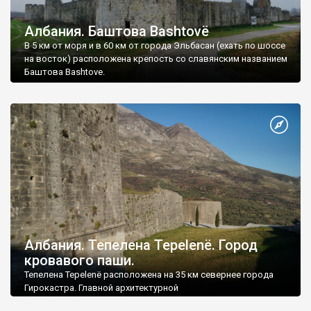
Албания. Баштова Bashtovё
В 5 км от моря и в 60 км от города Эльбасан (ехать по шоссе
на восток) расположена крепость со славянским названием
Баштова Bashtove.
Албания. Тепелена Tepelenë. Город
кровавого паши.
Тепелена Tepelenë расположена на 35 км севернее города
Гирокастра. Главной архитектурной
достопримечательностью этого города является