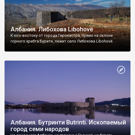
Албания. Либохова Libohovë
К юго-востоку от города Гирокастра, прямо на склоне
горного хребта Бурети, лежит село Либохова Libohovë.
Албания. Бутринти Butrinti. Ископаемый
город семи народов