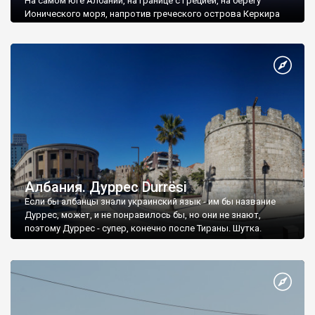
На самом юге Албании, на границе с Грецией, на берегу
Ионического моря, напротив греческого острова Керкира
лежит древнее поселение Бутринти Butrinti.
Албания. Дуррес Durrësi
Если бы албанцы знали украинский язык - им бы название
Дуррес, может, и не понравилось бы, но они не знают,
поэтому Дуррес - супер, конечно после Тираны. Шутка.