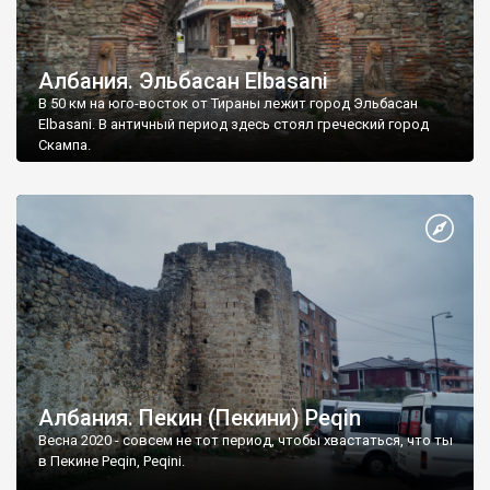
Албания. Эльбасан Elbasani
В 50 км на юго-восток от Тираны лежит город Эльбасан
Elbasani. В античный период здесь стоял греческий город
Скампа.
Албания. Пекин (Пекини) Peqin
Весна 2020 - совсем не тот период, чтобы хвастаться, что ты
в Пекине Peqin, Peqini.