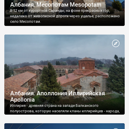
Албания. Месопотам Mesopotam
В 12 км от курортной Саранды, на фоне прекрасных гор,
недалеко от живописной дороги через ущелье, расположено
село Месопотам.
Албания. Аполлония Иллирийская
Apollonia
Иллирия - древняя страна на западе Балканского
полуострова, которую населяли кланы иллирийцев - народа,
который длительное время давал отпор грекам, кельтам и
славянам.