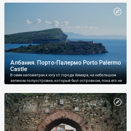
средневековая крепость, перестроенная в 18 веке.
Албания. Порто-Палермо Porto Palermo
Castle
В семи километрах к югу от города Химара, на небольшом
зеленом полуостровке, который был островком, пока его не
присоединили к материку песчаной дамбой, расположе