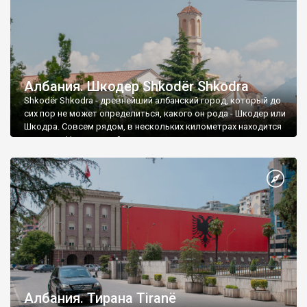
Албания. Шкодер Shkodër Shkodra
Shkodër Shkodra - древнейший албанский город, который до
сих пор не может определиться, какого он рода - Шкодер или
Шкодра. Совсем рядом, в нескольких километрах находится
граница с Черногорией.
Албания. Тирана Tiranë