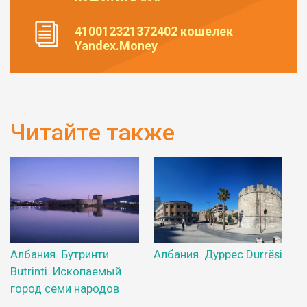
410012321372402 кошелек
Yandex.Money
Читайте также
Албания. Бутринти
Албания. Дуррес Durrësi
Butrinti. Ископаемый
город семи народов