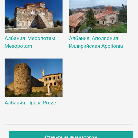
Албания. Месопотам
Албания. Аполлония
Mesopotam
Иллирийская Apollonia
Албания. Преза Prezё
Станьте нашим автором