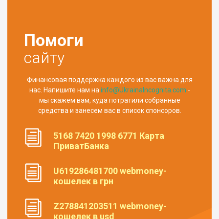
Помоги
сайту
Финансовая поддержка каждого из вас важна для
нас. Напишите нам на
info@UkrainaIncognita.com
-
мы скажем вам, куда потратили собранные
средства и занесем вас в список спонсоров.
5168 7420 1998 6771 Карта
ПриватБанка
U619286481700 webmoney-
кошелек в грн
Z278841203511 webmoney-
кошелек в usd