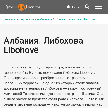
uk
ru
en
Главная
>
Заграница
>
Албания
>
Албания. Либохова Libohovë
Албания. Либохова
Libohovë
К юго-востоку от города Гирокастра, прямо на склоне
горного хребта Бурети, лежит село Либохова Libohovë.
Очень красивое село, разбросанное по траверсу и
небольших террасах, на одной из которых стоит главная
достопримечательность Либоховы — замок, построенный
Али-пашой Тепеленским, для своей сестры — Шаники. Она
вышла замуж за представителя рода Либохова — это были
бедные местные господа — и получила замок и земли, как