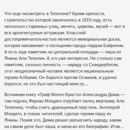
Что еще посмотреть в Тепелене? Кроме крепости,
строительство которой закончилось в 1819 году, есть
несколько старинных улиц, мечеть, церковь, музей — вот и
все архитектурные аттракции. Классной
достопримечательностью является мемориальная доска,
которая напоминает о посещении города лордом Байроном.
А есть еще памятник на центральной площади — паша из
Янины Али Тепелин. А это уже интересно. Не столько сам
памятник, сколько личность — наряду со Скандербегом,
этот неоднозначный человек является национальным
героем Албании. Он боролся против Османов, и удачно
боролся, но это был настоящий монстр…
Вспомним книгу «Граф Монте-Кристо» Александра Дюма —
там подлец Фернан Мондего отрубает палец мертвому Али
Тепелину, чтобы снять драгоценный перстень. Антигерой
Мондего, в глазах читателей, сделал героем пашу из
Янины. Поняв это, Дюма решил разъяснить народу, каким
на самом деле был паша, и написал его биографию. Итак…