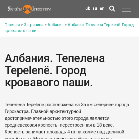
uk
ru
en
Главная
>
Заграница
>
Албания
>
Албания. Тепелена Tepelenë. Город
кровавого паши.
Албания. Тепелена
Tepelenë. Город
кровавого паши.
Тепелена Tepelenë расположена на 35 км севернее города
Гирокастра. Главной архитектурной
достопримечательностью этого города является
средневековая крепость, перестроенная в 18 веке.
Крепость занимает площадь 4 га на холме над долиной
реки Вьесте. Мрачная крепости сейчас застроена