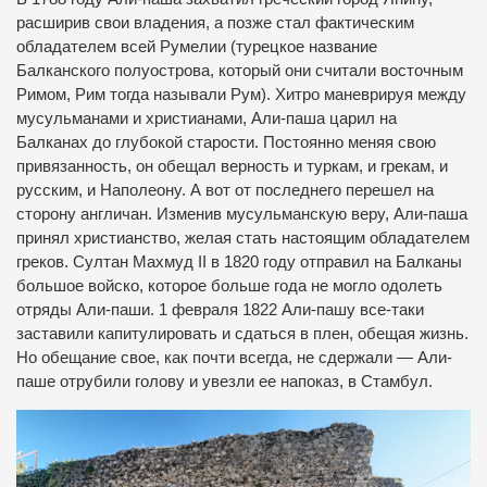
расширив свои владения, а позже стал фактическим
обладателем всей Румелии (турецкое название
Балканского полуострова, который они считали восточным
Римом, Рим тогда называли Рум). Хитро маневрируя между
мусульманами и христианами, Али-паша царил на
Балканах до глубокой старости. Постоянно меняя свою
привязанность, он обещал верность и туркам, и грекам, и
русским, и Наполеону. А вот от последнего перешел на
сторону англичан. Изменив мусульманскую веру, Али-паша
принял христианство, желая стать настоящим обладателем
греков. Султан Махмуд II в 1820 году отправил на Балканы
большое войско, которое больше года не могло одолеть
отряды Али-паши. 1 февраля 1822 Али-пашу все-таки
заставили капитулировать и сдаться в плен, обещая жизнь.
Но обещание свое, как почти всегда, не сдержали — Али-
паше отрубили голову и увезли ее напоказ, в Стамбул.