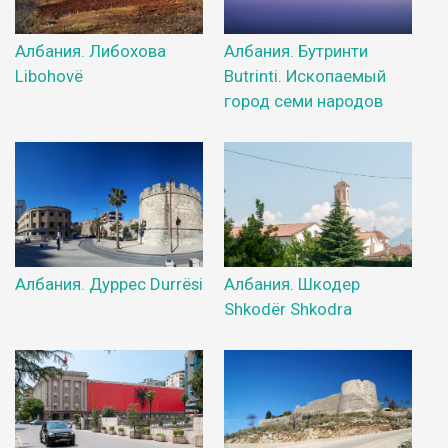
Албания. Либохова
Албания. Бутринти
Libohovë
Butrinti. Ископаемый
город семи народов
Албания. Дуррес Durrësi
Албания. Шкодер
Shkodër Shkodra