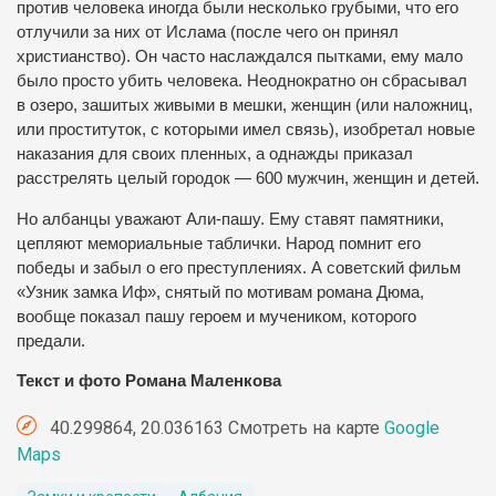
против человека иногда были несколько грубыми, что его
отлучили за них от Ислама (после чего он принял
христианство). Он часто наслаждался пытками, ему мало
было просто убить человека. Неоднократно он сбрасывал
в озеро, зашитых живыми в мешки, женщин (или наложниц,
или проституток, с которыми имел связь), изобретал новые
наказания для своих пленных, а однажды приказал
расстрелять целый городок — 600 мужчин, женщин и детей.
Но албанцы уважают Али-пашу. Ему ставят памятники,
цепляют мемориальные таблички. Народ помнит его
победы и забыл о его преступлениях. А советский фильм
«Узник замка Иф», снятый по мотивам романа Дюма,
вообще показал пашу героем и мучеником, которого
предали.
Текст и фото Романа Маленкова
40.299864, 20.036163 Смотреть на карте
Google
Maps