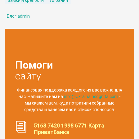
Замки и крепости
Албания
Блог admin
Помоги
сайту
Финансовая поддержка каждого из вас важна для
нас. Напишите нам на
info@UkrainaIncognita.com
-
мы скажем вам, куда потратили собранные
средства и занесем вас в список спонсоров.
5168 7420 1998 6771 Карта
ПриватБанка