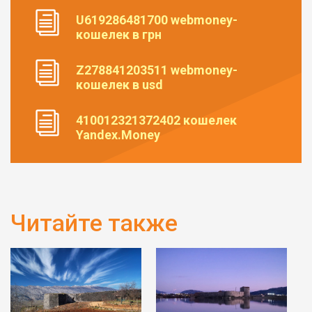
U619286481700 webmoney-
кошелек в грн
Z278841203511 webmoney-
кошелек в usd
410012321372402 кошелек
Yandex.Money
Читайте также