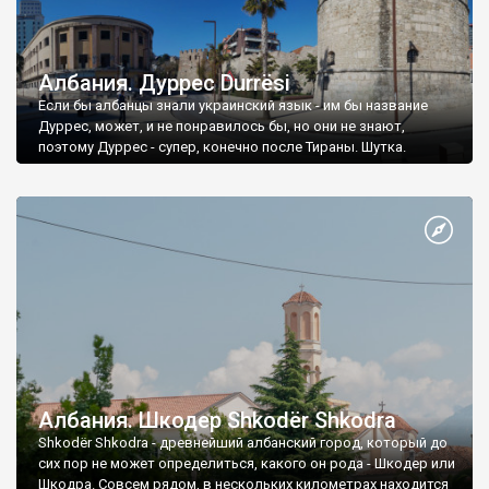
Албания. Дуррес Durrësi
Если бы албанцы знали украинский язык - им бы название
Дуррес, может, и не понравилось бы, но они не знают,
поэтому Дуррес - супер, конечно после Тираны. Шутка.
Албания. Шкодер Shkodër Shkodra
Shkodër Shkodra - древнейший албанский город, который до
сих пор не может определиться, какого он рода - Шкодер или
Шкодра. Совсем рядом, в нескольких километрах находится