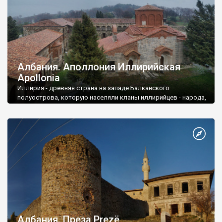
Албания. Аполлония Иллирийская
Apollonia
Иллирия - древняя страна на западе Балканского
полуострова, которую населяли кланы иллирийцев - народа,
который длительное время давал отпор грекам, кельтам и
славянам.
Албания. Преза Prezё