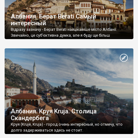
Албания. Берат Berati Самый
интересный
Відразу зазначу - Берат Berati найцікавіше місто Албанії.
Звичайно, це суб'єктивна думка, але я буду ще більш
суб'єктивним і сміливо скажу - Берат відноситься до
найцікавіших міст усієї Європи.
Албания. Круя Kruja. Столица
Скандербега
Круя (Krujë, Kruja) - город очень интересный, но отмечу, что
долго задерживаться здесь не стоит.