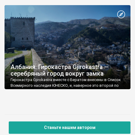
Албания. Гирокастра Gjirokastra —
серебряный город вокруг замка
Гирокастра Gjirokastra вместе с Бератом внесены в Список
Всемирного наследия ЮНЕСКО, и, наверное это второй по
интересности город страны.
Станьте нашим автором