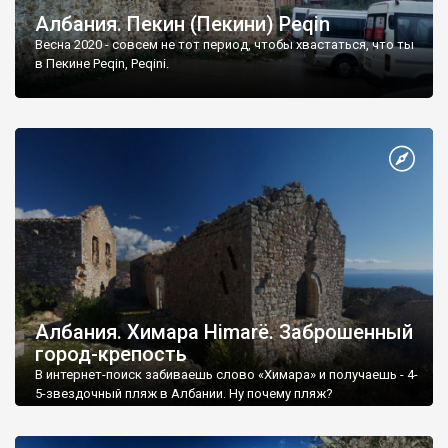
Албания. Пекин (Пекини) Peqin
Весна 2020 - совсем не тот период, чтобы хвастаться, что ты
в Пекине Peqin, Peqini.
Албания. Химара Himarë. Заброшенный
город-крепость
В интернет-поиск забиваешь слово «Химара» и получаешь - 4-
5-звездочный пляж в Албании. Ну почему пляж?