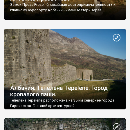
Замок Преза Preze - ближайшая достопримечательность к
главному аэропорту Албании - имени Матери Терезы.
Албания. Тепелена Tepelenë. Город
кровавого паши.
Тепелена Tepelenë расположена на 35 км севернее города
Гирокастра. Главной архитектурной
достопримечательностью этого города является
средневековая крепость, перестроенная в 18 веке.