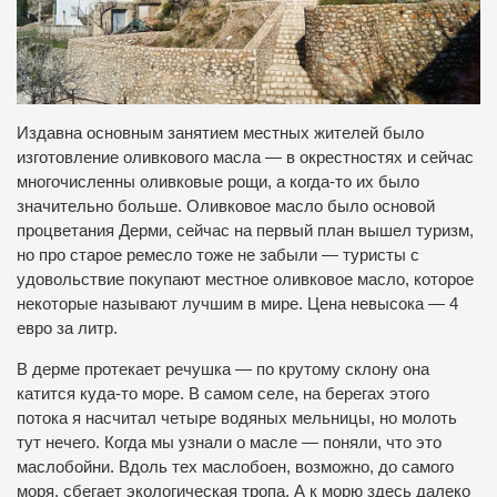
Издавна основным занятием местных жителей было
изготовление оливкового масла — в окрестностях и сейчас
многочисленны оливковые рощи, а когда-то их было
значительно больше. Оливковое масло было основой
процветания Дерми, сейчас на первый план вышел туризм,
но про старое ремесло тоже не забыли — туристы с
удовольствие покупают местное оливковое масло, которое
некоторые называют лучшим в мире. Цена невысока — 4
евро за литр.
В дерме протекает речушка — по крутому склону она
катится куда-то море. В самом селе, на берегах этого
потока я насчитал четыре водяных мельницы, но молоть
тут нечего. Когда мы узнали о масле — поняли, что это
маслобойни. Вдоль тех маслобоен, возможно, до самого
моря, сбегает экологическая тропа. А к морю здесь далеко