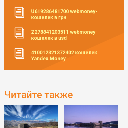
U619286481700 webmoney-
кошелек в грн
Z278841203511 webmoney-
кошелек в usd
410012321372402 кошелек
Yandex.Money
Читайте также