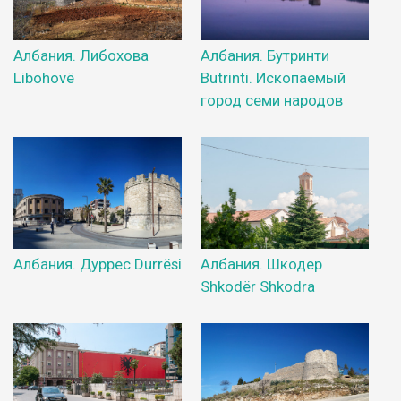
Албания. Либохова
Албания. Бутринти
Libohovë
Butrinti. Ископаемый
город семи народов
Албания. Дуррес Durrësi
Албания. Шкодер
Shkodër Shkodra