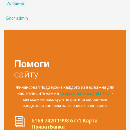
Албания
Блог admin
Помоги
сайту
Финансовая поддержка каждого из вас важна для
нас. Напишите нам на
info@UkrainaIncognita.com
-
мы скажем вам, куда потратили собранные
средства и занесем вас в список спонсоров.
5168 7420 1998 6771 Карта
ПриватБанка