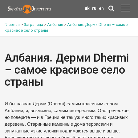
uk
ru
en
Главная
>
Заграница
>
Албания
>
Албания. Дерми Dhermi – самое
красивое село страны
Албания. Дерми Dhermi
– самое красивое село
страны
Я бы назвал Дерми (Dhermi) самым красивым селом
Албании, и, возможно, самым интересным. Оно греческое,
но поверьте — и в Греции не так уж много таких красивых
деревень. Старинные каменные дома террасами и
запутанные узкие улочки поднимаются выше и выше.
Большинство окрашены в белый цвет, от чего село