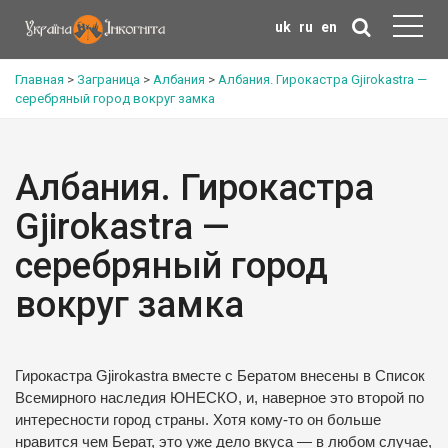
uk
ru
en
Главная
>
Заграница
>
Албания
>
Албания. Гирокастра Gjirokastra —
серебряный город вокруг замка
Албания. Гирокастра
Gjirokastra —
серебряный город
вокруг замка
Гирокастра Gjirokastra вместе с Бератом внесены в Список
Всемирного наследия ЮНЕСКО, и, наверное это второй по
интересности город страны. Хотя кому-то он больше
нравится чем Берат, это уже дело вкуса — в любом случае,