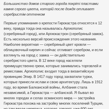
Большинство домов старого города покріті пластами
камня серого цвета, которій после дождя отливает
серебристім оттенком
Первые упоминания о крепости Гирокастра относятся к 12
веку, правда тогда она называлась Аргиополис
(серебряный город), или Аргиокастрон (серебряный замок).
Есть несколько версий происхождения этого названия.
Наиболее вероятная — серебряный цвет кровли —
облицовочный кирпич и сейчас отливает серебром, и если
взглянуть на город с замка — он действительно
серебристого цвета. В 12 веке город населяли
преимущественно греки, которые занимались торговлей и
ремеслами. Аргиополис входил тогда в византийскую
провинцию Эпир. В 1417 году город захватили турки,
которые принесли ислам и свою архитектуру. Лишь в 1912
году, во время Балканской войны, Албания стала
независимой, а Гирокастра — албанской. Я бывал во
многих городах и селах османского мира — застройка
Гирокастра похожа на застройку многих поселений Турции,
но там везде черепица, которая, говорят, уже 600 лет