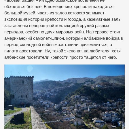
часовая башня – ни одно османское поселения не
обходится без нее. В помещениях крепости находится
большой музей, часть из залов которого занимает
экспозиция истории крепости и города, а казематные залы
заставлены невероятной коллекцией орудий разных
периодов, особенно двух мировых войн. На террасе стоит
американский самолет-шпион, который албанские войска в
период «холодной войны» заставили приземлиться, а
пилота арестовали. Ну, такой экспонат, на любителя, хотя
албанские посетители крепости просто тащатся от него.