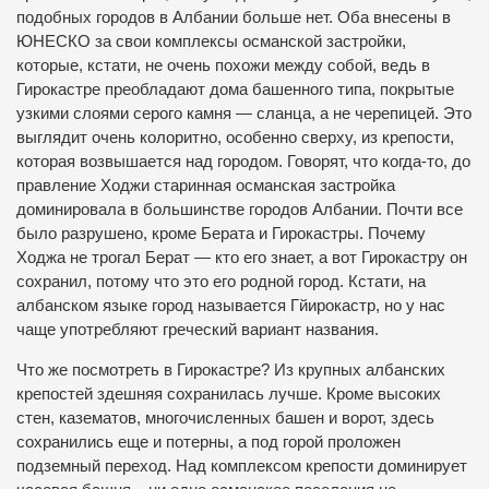
подобных городов в Албании больше нет. Оба внесены в
ЮНЕСКО за свои комплексы османской застройки,
которые, кстати, не очень похожи между собой, ведь в
Гирокастре преобладают дома башенного типа, покрытые
узкими слоями серого камня — сланца, а не черепицей. Это
выглядит очень колоритно, особенно сверху, из крепости,
которая возвышается над городом. Говорят, что когда-то, до
правление Ходжи старинная османская застройка
доминировала в большинстве городов Албании. Почти все
было разрушено, кроме Берата и Гирокастры. Почему
Ходжа не трогал Берат — кто его знает, а вот Гирокастру он
сохранил, потому что это его родной город. Кстати, на
албанском языке город называется Гйирокастр, но у нас
чаще употребляют греческий вариант названия.
Что же посмотреть в Гирокастре? Из крупных албанских
крепостей здешняя сохранилась лучше. Кроме высоких
стен, казематов, многочисленных башен и ворот, здесь
сохранились еще и потерны, а под горой проложен
подземный переход. Над комплексом крепости доминирует