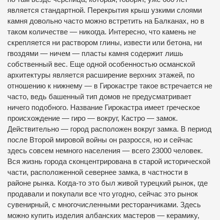
является стандартной. Перекрытия крыш узкими слоями
камня довольно часто можно встретить на Балканах, но в
таком количестве — никогда. Интересно, что камень не
скрепляется ни раствором глины, извести или бетона, ни
гвоздями — ничем — пласты камня содержит лишь
собственный вес. Еще одной особенностью османской
архитектуры является расширение верхних этажей, по
отношению к нижнему — в Гирокастре такое встречается не
часто, ведь башенный тип домов не предусматривает
ничего подобного. Название Гирокастра имеет греческое
происхождение — гиро — вокруг, Кастро — замок.
Действительно — город расположен вокруг замка. В период
после Второй мировой войны он разросся, но и сейчас
здесь совсем немного населения — всего 23000 человек.
Вся жизнь города сконцентрирована в старой исторической
части, расположенной севернее замка, в частности в
районе рынка. Когда-то это был живой турецкий рынок, где
продавали и покупали все что угодно, сейчас это рынок
сувенирный, с многочисленными ресторанчиками. Здесь
можно купить изделия албанских мастеров — керамику,