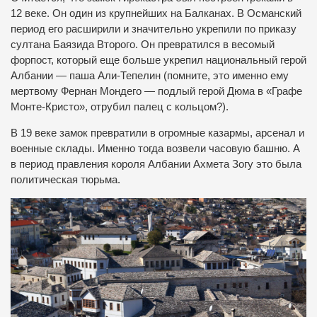
12 веке. Он один из крупнейших на Балканах. В Османский
период его расширили и значительно укрепили по приказу
султана Баязида Второго. Он превратился в весомый
форпост, который еще больше укрепил национальный герой
Албании — паша Али-Тепелин (помните, это именно ему
мертвому Фернан Мондего — подлый герой Дюма в «Графе
Монте-Кристо», отрубил палец с кольцом?).
В 19 веке замок превратили в огромные казармы, арсенал и
военные склады. Именно тогда возвели часовую башню. А
в период правления короля Албании Ахмета Зогу это была
политическая тюрьма.