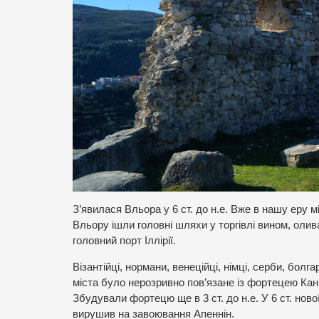
З’явилася Вльора у 6 ст. до н.е. Вже в нашу еру м
Вльору ішли головні шляхи у торгівлі вином, оли
головний порт Іллірії.
Візантійці, нормани, венеційці, німці, серби, болг
міста було нерозривно пов’язане із фортецею Кані
Збудували фортецю ще в 3 ст. до н.е. У 6 ст. ново
вирушив на завоювання Апеннін.