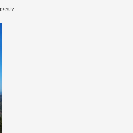
ртеці у