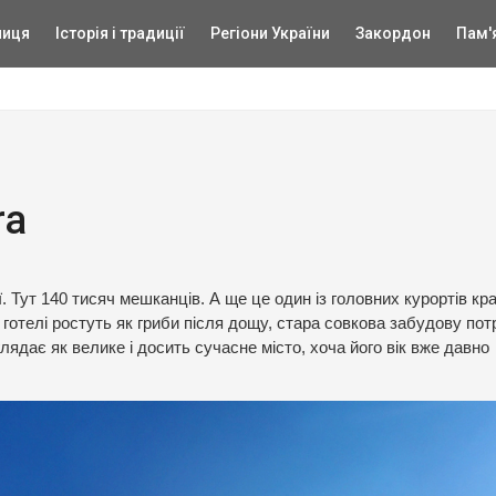
ниця
Історія і традиції
Регіони України
Закордон
Пам'
ra
 Тут 140 тисяч мешканців. А ще це один із головних курортів кра
готелі ростуть як гриби після дощу, стара совкова забудову потр
лядає як велике і досить сучасне місто, хоча його вік вже давно