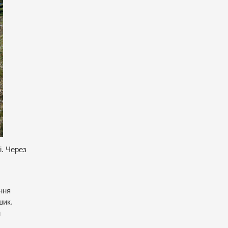
і. Через
ання
шик.
н