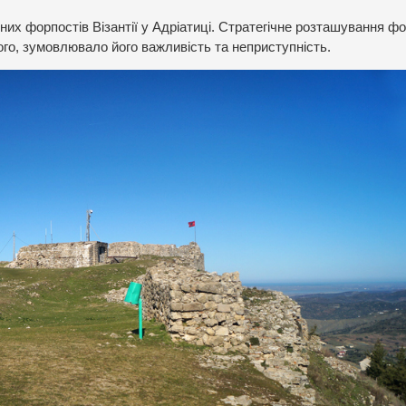
их форпостів Візантії у Адріатиці. Стратегічне розташування фо
ного, зумовлювало його важливість та неприступність.