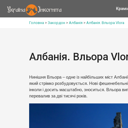
Крам
Головна
>
Закордон
>
Албанія
>
Албанія. Вльора Vlora
Албанія. Вльора Vlo
Нинішня Вльора – одне із найбільших міст Албанії.
який стрімко розбудовується. Нові фешенебельні 
інколи і досить масштабно, зноситься. Вльора виг
перевалив за дві тисячі років.