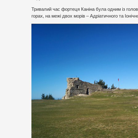
Тривалий час фортеця Каніна була одним із головн
горах, на межі двох морів – Адріатичного та Іоніч