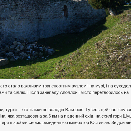
істо стало важливим транспортним вузлом і на мурі, і на суходол
вами та сіллю. Після занепаду Аполлонії місто перетворилось на
ари, турки – хто тільки не володів Вльорою. І увесь цей час існув
на, яка розташована за 6 км на південний схід, на схилі гори Шу
ї ери її зробив своєю резиденцією імператор Юстиніан. Звідси ві