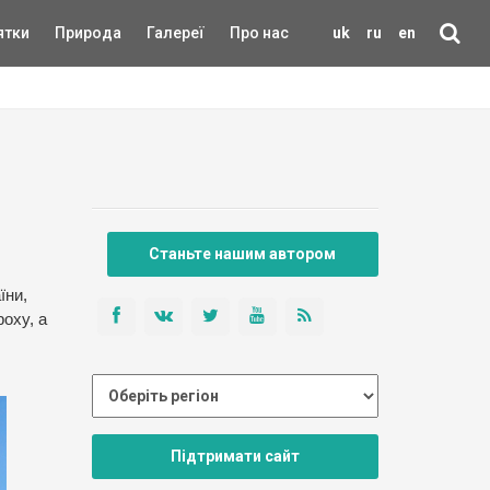
ятки
Природа
Галереї
Про нас
uk
ru
en
Станьте нашим автором
їни,
оху, а
Підтримати сайт