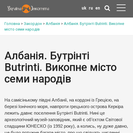
uk
ru
en
Головна
>
Закордон
>
Албанія
>
Албанія. Бутрінті Butrinti. Викопне
місто семи народів
Албанія. Бутрінті
Butrinti. Викопне місто
семи народів
На самісінькому півдні Албанії, на кордоні із Грецією, на
березі Іонічного моря, навпроти грецького острова Керкіра
лежить давнє поселення Бутрінті Butrinti. Нині це
археологічний музей-заповідник, який є об’єктом Світової
спадщини ЮНЕСКО (із 1992 року), а колись, ну дуже давно,
це було потужне багате місто, про що свідчать численні