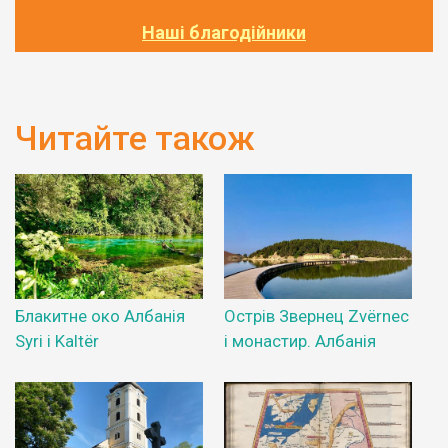
Наші благодійники
Читайте також
Блакитне око Албанія
Острів Звернец Zvërnec
Syri i Kaltër
і монастир. Албанія