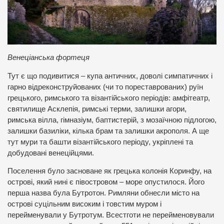
Венеціанська фортеця
Тут є що подивитися – купа античних, доволі симпатичних і
гарно відреконструйованих (чи то пореставрованих) руїн
грецького, римського та візантійського періодів: амфітеатр,
святилище Асклепія, римські терми, залишки агори,
римська вілла, гімназіум, баптистерій, з мозаїчною підлогою,
залишки базиліки, кілька брам та залишки акрополя. А ще
тут мури та башти візантійського періоду, укріплені та
добудовані венеційцями.
Поселення було засноване як грецька колонія Коринфу, на
острові, який нині є півостровом – море опустилося. Його
перша назва була Бутротон. Римляни обнесли місто на
острові суцільним високим і товстим муром і
перейменували у Бутротум. Всестготи не перейменовували