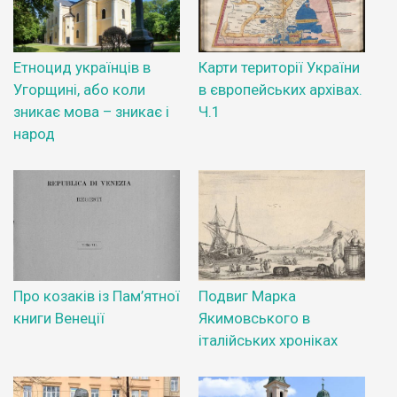
Етноцид українців в
Карти території України
Угорщині, або коли
в європейських архівах.
зникає мова – зникає і
Ч.1
народ
Про козаків із Пам’ятної
Подвиг Марка
книги Венеції
Якимовського в
італійських хроніках