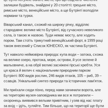
залишки будівель, знайдені у 20 столітті: грецьке місто,
римське місто, венеційське місто, а ще Бутрінті володіли
нормани та турки.
Віварський канал, схожий на широку річку, відділяє
стародавнє велике місто Бутрінті, від сучасного невеликого
села, із такою ж назвою. Туди немає мосту, але ходить
пором. Там стоїть трикутний венеційський форт, в 1999 році
також внесений у Список ЮНЕСКО, як частина Бутрінті.
Тут навколо неймовірна природа: купа води – затока, схожа
на велике озеро, протока, море, острови, й усе зелене й
мальовниче, а на обрії великі засніжені гірські хребти. Уся
ця краса й велич є національним природним парком
Бутрінті: 800 видів рослин, 246 видів птахів, 105 – риб, 39 –
ссавців. Унікальний синтез природи та історичних пам’яток.
Ми приїхали сюди пізно, перед нами зачинили ворота, але
на територію музея-заповідника ми все ж потрапили –
охоронець виявився вельми привітним, і узяв від нас плату
за вхід – ідіть, гуляйте. Тим більше, що на території ще були