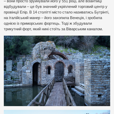
– вони просто зруйнували його у 551 році, але візантійці
відбудували – це був значний укріплений торговий центр у
провінції Епір. В 14 столітті місто стало називатись Бутрінті,
на італійський манер – його захопила Венеція, і зробила
однією із приморських фортець. Тоді ж збудували
трикутний форт, який нині стоїть за Віварським каналом.