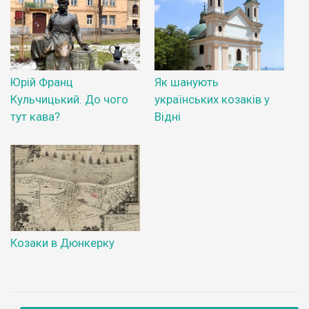
Юрій Франц
Як шанують
Кульчицький. До чого
українських козаків у
тут кава?
Відні
Козаки в Дюнкерку