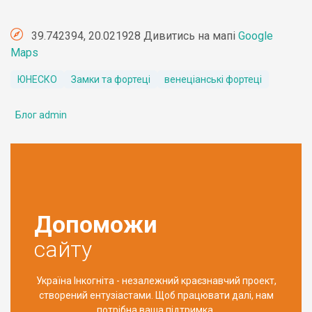
39.742394, 20.021928 Дивитись на мапі
Google
Maps
ЮНЕСКО
Замки та фортеці
венеціанські фортеці
Блог admin
Допоможи
сайту
Україна Інкогніта - незалежний краєзнавчий проект,
створений ентузіастами. Щоб працювати далі, нам
потрібна ваша підтримка.