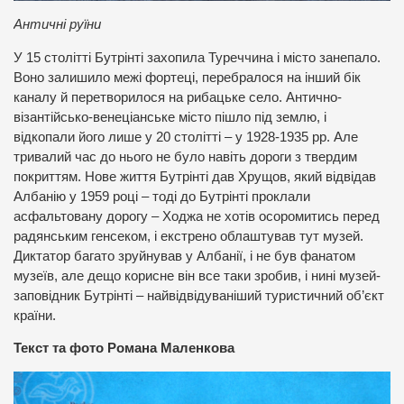
Античні руїни
У 15 столітті Бутрінті захопила Туреччина і місто занепало.
Воно залишило межі фортеці, перебралося на інший бік
каналу й перетворилося на рибацьке село. Антично-
візантійсько-венеціанське місто пішло під землю, і
відкопали його лише у 20 столітті – у 1928-1935 рр. Але
тривалий час до нього не було навіть дороги з твердим
покриттям. Нове життя Бутрінті дав Хрущов, який відвідав
Албанію у 1959 році – тоді до Бутрінті проклали
асфальтовану дорогу – Ходжа не хотів осоромитись перед
радянським генсеком, і екстрено облаштував тут музей.
Диктатор багато зруйнував у Албанії, і не був фанатом
музеїв, але дещо корисне він все таки зробив, і нині музей-
заповідник Бутрінті – найвідвідуваніший туристичний об’єкт
країни.
Текст та фото Романа Маленкова