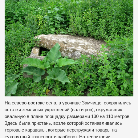
На северо-востоке села, в урочище Замчище, сохранились
остатки земляных укреплений (вал и ров), окружавших
овальную в плане площадку размерами 130 на 110 метров.
Здесь была пристань, возле которой останавливались
торговые караваны, которые перегружали товары на
сухопутный транспорт и наоборот. На территории