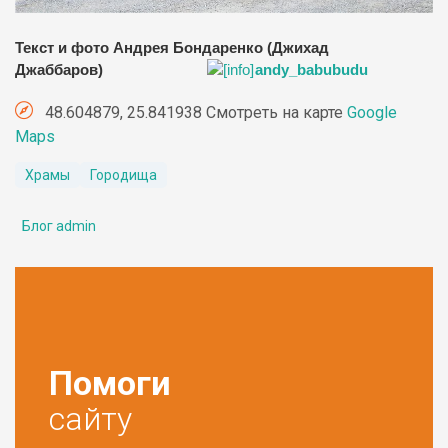
Текст и фото Андрея Бондаренко (Джихад
Джаббаров)
andy_babubudu
48.604879, 25.841938 Смотреть на карте
Google
Maps
Храмы
Городища
Блог admin
Помоги
сайту