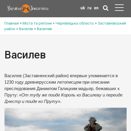
uk
ru
en
Главная
>
Міста та регіони
>
Чернівецька область
>
Заставнівський
район
>
Василів
>
Василев
Василев
Василев (Заставненский район) впервые упоминается в
1230 году древнерусским летописцем при описании
преследования Даниилом Галицким мадьяр, бежавших к
Пруту:
«От туду же поиде Король ко Василеву и переиде
Днестр и поиде ко Пруту»
.