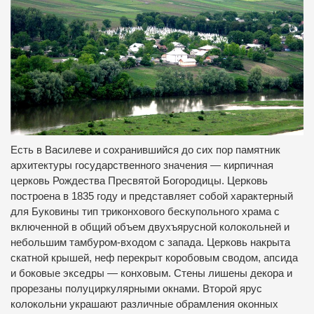
Есть в Василеве и сохранившийся до сих пор памятник
архитектуры государственного значения — кирпичная
церковь Рождества Пресвятой Богородицы. Церковь
построена в 1835 году и представляет собой характерный
для Буковины тип триконхового бескупольного храма с
включенной в общий объем двухъярусной колокольней и
небольшим тамбуром-входом с запада. Церковь накрыта
скатной крышей, неф перекрыт коробовым сводом, апсида
и боковые экседры — конховым. Стены лишены декора и
прорезаны полуциркулярными окнами. Второй ярус
колокольни украшают различные обрамления оконных