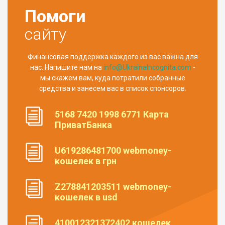
Помоги
сайту
Финансовая поддержка каждого из вас важна для
нас. Напишите нам на
info@UkrainaIncognita.com
-
мы скажем вам, куда потратили собранные
средства и занесем вас в список спонсоров.
5168 7420 1998 6771 Карта
ПриватБанка
U619286481700 webmoney-
кошелек в грн
Z278841203511 webmoney-
кошелек в usd
410012321372402 кошелек