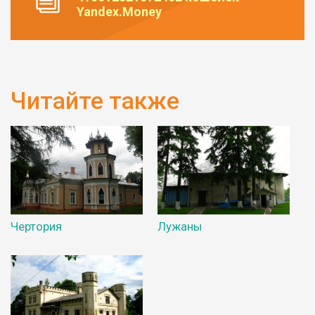
Yandex.Money
Читайте также
Чертория
Лужаны