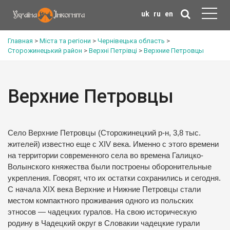
uk
ru
en
Главная
>
Міста та регіони
>
Чернівецька область
>
Сторожинецький район
>
Верхні Петрівці
>
Верхние Петровцы
Верхние Петровцы
Село Верхние Петровцы (Сторожинецкий р-н, 3,8 тыс.
жителей) известно еще с XIV века. Именно с этого времени
на территории современного села во времена Галицко-
Волынского княжества были построены оборонительные
укрепления. Говорят, что их остатки сохранились и сегодня.
С начала XIX века Верхние и Нижние Петровцы стали
местом компактного проживания одного из польских
этносов — чадецких гуралов. На свою историческую
родину в Чадецкий округ в Словакии чадецкие гурали