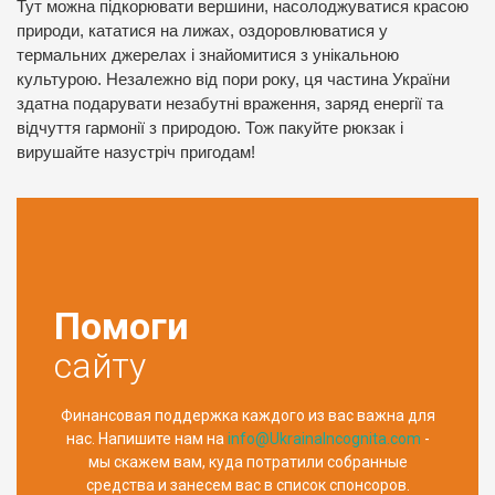
Тут можна підкорювати вершини, насолоджуватися красою
природи, кататися на лижах, оздоровлюватися у
термальних джерелах і знайомитися з унікальною
культурою. Незалежно від пори року, ця частина України
здатна подарувати незабутні враження, заряд енергії та
відчуття гармонії з природою. Тож пакуйте рюкзак і
вирушайте назустріч пригодам!
Помоги
сайту
Финансовая поддержка каждого из вас важна для
нас. Напишите нам на
info@UkrainaIncognita.com
-
мы скажем вам, куда потратили собранные
средства и занесем вас в список спонсоров.