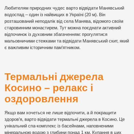
Любителям природних чудес варто відвідати Манявський
водоспад – один із найвищих в Україні (20 м). Він
розташований неподалік від села Манява, відомого своїм
старовинним монастирем. Тут можна поєднати активний
відпочинок із духовним збагаченням: прогулятися
мальовничими стежками та відвідати Манявський скит, який
є важливим історичним пам’ятником.
Термальні джерела
Косино – релакс і
оздоровлення
Якщо вам хочеться не лише відпочити, а й покращити
здоров’я, варто відвідати термальні джерела в Косино. Це
унікальний спа-комплекс із басейнами, наповненими
мінеральною водою з глибини понад 1 км. Купання в цих