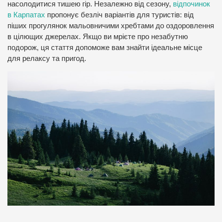
насолодитися тишею гір. Незалежно від сезону,
відпочинок
в Карпатах
пропонує безліч варіантів для туристів: від
піших прогулянок мальовничими хребтами до оздоровлення
в цілющих джерелах. Якщо ви мрієте про незабутню
подорож, ця стаття допоможе вам знайти ідеальне місце
для релаксу та пригод.