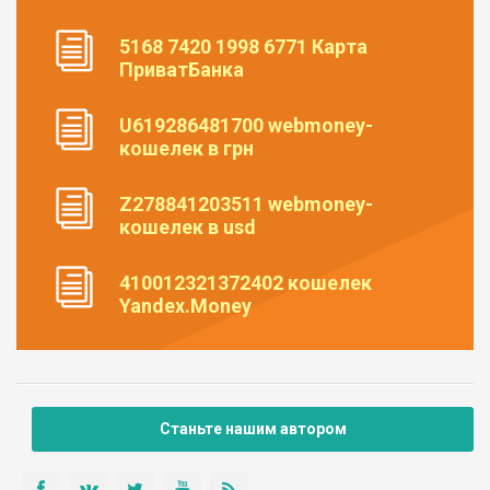
5168 7420 1998 6771 Карта
ПриватБанка
U619286481700 webmoney-
кошелек в грн
Z278841203511 webmoney-
кошелек в usd
410012321372402 кошелек
Yandex.Money
Станьте нашим автором