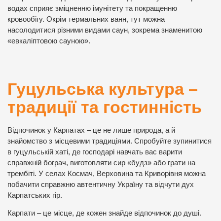
водах сприяє зміцненню імунітету та покращенню
кровообігу. Окрім термальних ванн, тут можна
насолодитися різними видами саун, зокрема знаменитою
«евкаліптовою сауною».
Гуцульська культура –
традиції та гостинність
Відпочинок у Карпатах – це не лише природа, а й
знайомство з місцевими традиціями. Спробуйте зупинитися
в гуцульській хаті, де господарі навчать вас варити
справжній бограч, виготовляти сир «будз» або грати на
трембіті. У селах Космач, Верховина та Криворівня можна
побачити справжню автентичну Україну та відчути дух
Карпатських гір.
Карпати – це місце, де кожен знайде відпочинок до душі.