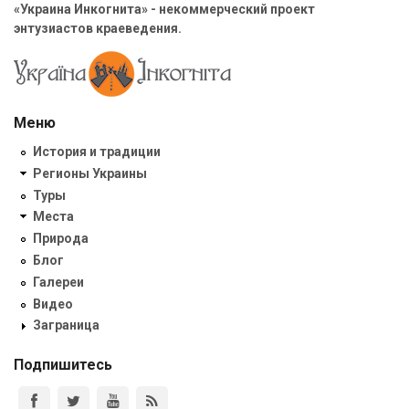
«Украина Инкогнита» - некоммерческий проект
энтузиастов краеведения.
Меню
История и традиции
Регионы Украины
Туры
Места
Природа
Блог
Галереи
Видео
Заграница
Подпишитесь