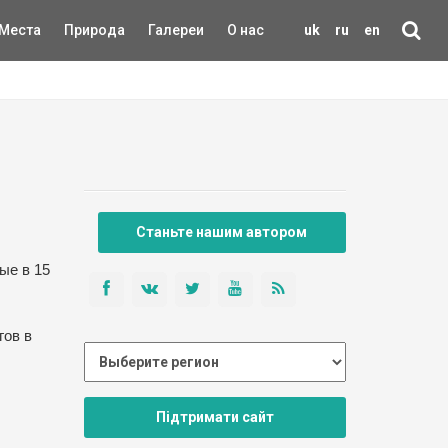
Места
Природа
Галереи
О нас
uk
ru
en
Станьте нашим автором
ые в 15
гов в
Підтримати сайт