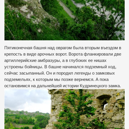
Пятиконечная башня над оврагом была вторым въездом в
крепость в виде арочных ворот. Ворота фланкировали две
артиллерийские амбразуры, а в глубоких ее нишах
устроены бойницы. В башне начинался подземный ход,
сейчас засыпанный. Он и породил легенды о замковых
подземельях, к которым мы позже вернемся. А пока
остановимся на дальнейшей истории Кудринецкого замка.