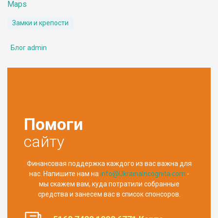
Maps
Замки и крепости
Блог admin
Помоги
сайту
Финансовая поддержка каждого из вас важна для
нас. Напишите нам на
info@UkrainaIncognita.com
-
мы скажем вам, куда потратили собранные
средства и занесем вас в список спонсоров.