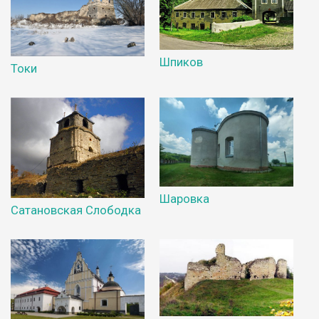
Шпиков
Токи
Шаровка
Сатановская Слободка