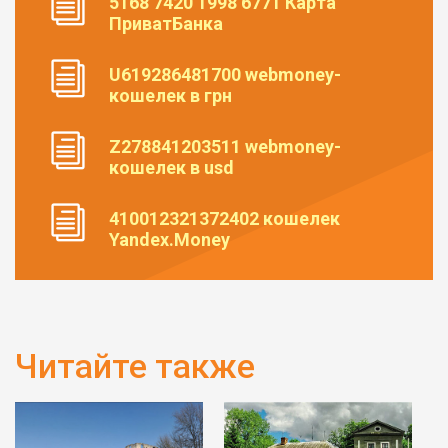
5168 7420 1998 6771 Карта
ПриватБанка
U619286481700 webmoney-
кошелек в грн
Z278841203511 webmoney-
кошелек в usd
410012321372402 кошелек
Yandex.Money
Читайте также