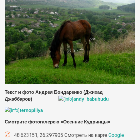
Текст и фото Андрея Бондаренко (Джихад
Джаббаров)
andy_babubudu
ternopillya
Смотрите фотогалерею «Осенние Кудринцы»
48.623151, 26.297905 Смотреть на карте
Google