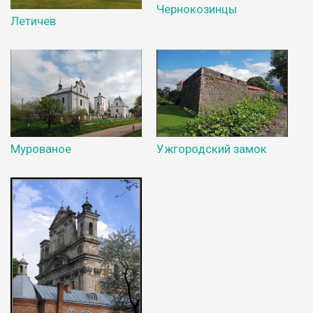
Чернокозинцы
Летичев
Мурованое
Ужгородский замок