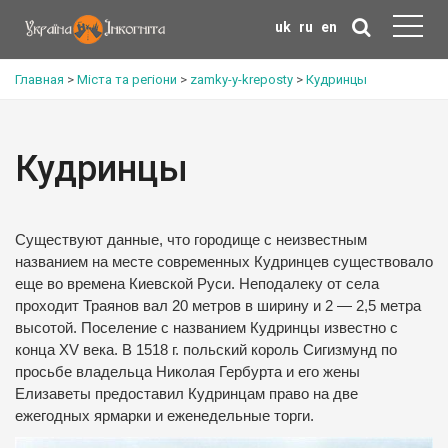
uk
ru
en
Главная
>
Міста та регіони
>
zamky-y-kreposty
>
Кудринцы
Кудринцы
Существуют данные, что городище с неизвестным
названием на месте современных Кудринцев существовало
еще во времена Киевской Руси. Неподалеку от села
проходит Траянов вал 20 метров в ширину и 2 — 2,5 метра
высотой. Поселение с названием Кудринцы известно с
конца XV века. В 1518 г. польский король Сигизмунд по
просьбе владельца Николая Гербурта и его жены
Елизаветы предоставил Кудринцам право на две
ежегодных ярмарки и еженедельные торги.