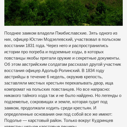
Позднее замком владели Пжибиславские. Зять одного из
них, офицер Юстин Модзелевский, участвовал в польском
восстании 1831 года. Через него и распространились
истории про погреба и подземные ходы, в которых
повстанцы якобы прятали оружие и секретные документы.
Об этом австрийским солдатам рассказал другой участник
восстания офицер Адольф Ролинский. В 1834 году
австрийцы в течение 6 недель, окружив крепость,
заставляли местных крестьян перекапывать двор, ища
компромат на польских повстанцев. Но все напрасно:
никакого тайного хода так и не было найдено. Но легенды о
подземелье, сокровищах и земле, которая гудит под
замком, продолжали ходить среди крестьян. И
определенные основания они под собой все же имеют:
Подолье — карстовый район. Только вокруг Кудринцев
известны четыре карстовые пещеры.