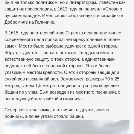
был не только политиком, но и литератором. Известен как
защитник православия, в 1613 году он написал «Слово о
русском народе». Имел свою собственную типографию в
Добромиле на Галичине.
В 1615 году на отвесной горе Стрелка северо-восточнее
современного села появился четырехугольный в плане
замок. Место было выбрано удачное: с одной стороны —
Збруч, с другой — овраг с потоком. Твердыня имела
естественную защиту с трех сторон, а единственный
подход к ней был с северной стороны. Это и было
уязвимым местом крепости. С этой стороны защищали
сухой ров и земляной вал. Замок имел размеры 70 х 25
метров, стены 1,5 метра толщиной и три трехъярусные
башни по углам. Был возведен из местного песчаника с
последующей достройкой из кирпича.
Северная стена замка, в отличие от других, имела
бойницы, а по ее углам стояли башни.