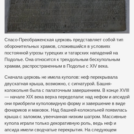
Спасо-Преображенская церковь представляет собой тип
оборонительных храмов, сложившийся в условиях
постоянной угрозы турецких и татарских нападений на
Подолье. Она относится к трехдольным бескупольным
храмам, распространенным в Подолье с XIV века.
Сначала церковь не имела куполов: неф перекрывала
двускатная крыша, возможно, с сигнатурой. Башня-
колокольня была с палаточным завершением. В конце ХVIII
— начале ХIХ века верха переделали: над нефом и апсидой
они приобрели куполовидную форму и завершение в виде
фонариков и маковок. Над башней-колокольней появилась
крыша с заломом, увенчанная низким шатром. Массивные
купола играли только декоративную роль, ведь неф и
апсида имели сводчатые перекрытия. На следующем