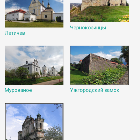
Чернокозинцы
Летичев
Мурованое
Ужгородский замок