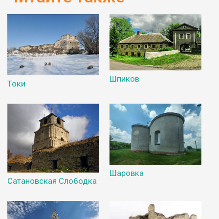
Шпиков
Токи
Шаровка
Сатановская Слободка