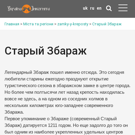
uk
ru
en
Главная
>
Міста та регіони
>
zamky-y-kreposty
>
Старый Збараж
Старый Збараж
Легендарный Збараж пошел именно отсюда. Это сегодня
любители старины ежегодно празднуют открытие
туристического сезона в збаражском замке в центре города.
Но более чем полтысячи лет назад крепость находилась
вовсе не здесь, а на одном из соседних холмов в
нескольких километрах юго-западнее современного
Збаража.
Первое упоминание о Збараже (современный Старый
Збараж) датируется 1211 годом. Но еще задолго до того он
был одним из наиболее укрепленных удельных центров