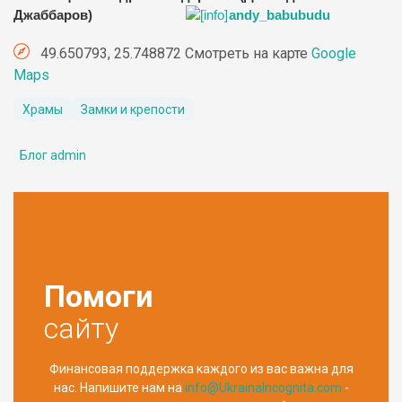
Джаббаров)
andy_babubudu
49.650793, 25.748872 Смотреть на карте
Google
Maps
Храмы
Замки и крепости
Блог admin
Помоги
сайту
Финансовая поддержка каждого из вас важна для
нас. Напишите нам на
info@UkrainaIncognita.com
-