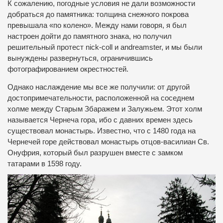
К сожалению, погодные условия не дали возможности
добраться до памятника: толщина снежного покрова
превышала «по колено». Между нами говоря, я был
настроен дойти до памятного знака, но получил
решительный протест nick-coll и andreamster, и мы были
вынуждены развернуться, ограничившись
фотографированием окрестностей.
Однако наслаждение мы все же получили: от другой
достопримечательности, расположенной на соседнем
холме между Старым Збаражем и Залужьем. Этот холм
называется Чернеча гора, ибо с давних времен здесь
существовал монастырь. Известно, что с 1480 года на
Чернечей горе действовал монастырь отцов-василиан Св.
Онуфрия, который был разрушен вместе с замком
татарами в 1598 году.