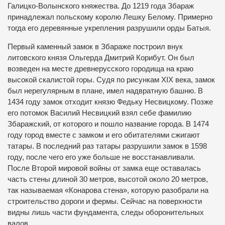
Галицко-Волынского княжества. До 1219 года Збараж
принадлежал польскому королю Лешку Белому. Примерно
тогда его деревянные укрепления разрушили орды Батыя.
Первый каменный замок в Збараже построил внук
литовского князя Ольгерда Дмитрий Корибут. Он был
возведен на месте древнерусского городища на краю
высокой скалистой горы. Судя по рисункам XIX века, замок
был нерегулярным в плане, имел надвратную башню. В
1434 году замок отходит князю Федьку Несвицкому. Позже
его потомок Василий Несвицкий взял себе фамилию
Збаражский, от которого и пошло название города. В 1474
году город вместе с замком и его обитателями сжигают
татары. В последний раз татары разрушили замок в 1598
году, после чего его уже больше не восстанавливали.
После Второй мировой войны от замка еще оставалась
часть стены длиной 30 метров, высотой около 20 метров,
так называемая «Конарова стена», которую разобрали на
строительство дороги и фермы. Сейчас на поверхности
видны лишь части фундамента, следы оборонительных
валов.