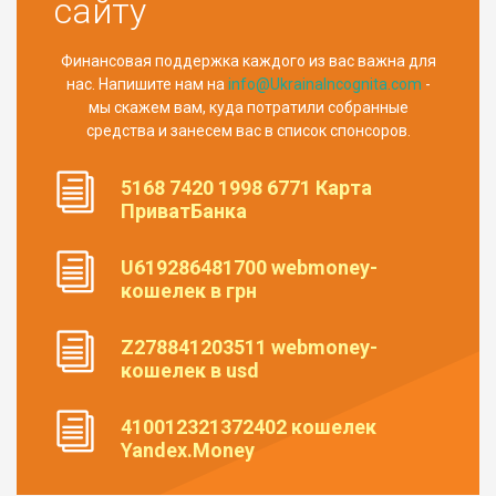
сайту
Финансовая поддержка каждого из вас важна для
нас. Напишите нам на
info@UkrainaIncognita.com
-
мы скажем вам, куда потратили собранные
средства и занесем вас в список спонсоров.
5168 7420 1998 6771 Карта
ПриватБанка
U619286481700 webmoney-
кошелек в грн
Z278841203511 webmoney-
кошелек в usd
410012321372402 кошелек
Yandex.Money