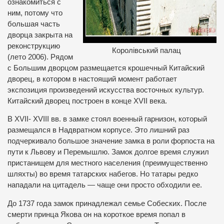
ознакомиться с
ним, потому что
большая часть
дворца закрыта на
реконструкцию
Королівський палац
(лето 2006). Рядом
с Большим дворцом размещается крошечный Китайский
дворец, в котором в настоящий момент работает
экспозиция произведений искусства восточных культур.
Китайский дворец построен в конце ХVII века.
В ХVII- ХVIIІ вв. в замке стоял военный гарнизон, который
размещался в Надвратном корпусе. Это лишний раз
подчеркивало большое значение замка в роли форпоста на
пути к Львову и Перемышлю. Замок долгое время служил
пристанищем для местного населения (преимущественно
шляхты) во время татарских набегов. Но татары редко
нападали на цитадель — чаще они просто обходили ее.
До 1737 года замок принадлежал семье Собеских. После
смерти принца Якова он на короткое время попал в