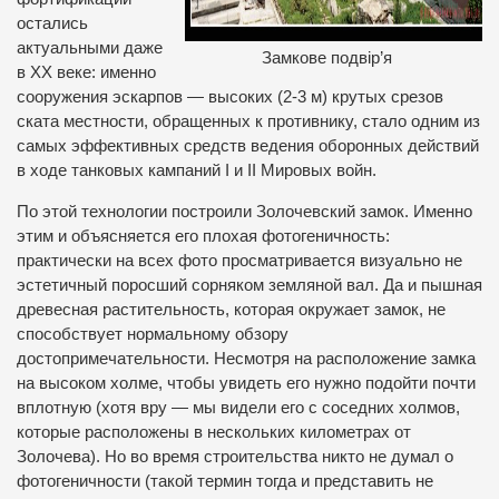
остались
актуальными даже
Замкове подвір’я
в ХХ веке: именно
сооружения эскарпов — высоких (2-3 м) крутых срезов
ската местности, обращенных к противнику, стало одним из
самых эффективных средств ведения оборонных действий
в ходе танковых кампаний І и ІІ Мировых войн.
По этой технологии построили Золочевский замок. Именно
этим и объясняется его плохая фотогеничность:
практически на всех фото просматривается визуально не
эстетичный поросший сорняком земляной вал. Да и пышная
древесная растительность, которая окружает замок, не
способствует нормальному обзору
достопримечательности. Несмотря на расположение замка
на высоком холме, чтобы увидеть его нужно подойти почти
вплотную (хотя вру — мы видели его с соседних холмов,
которые расположены в нескольких километрах от
Золочева). Но во время строительства никто не думал о
фотогеничности (такой термин тогда и представить не