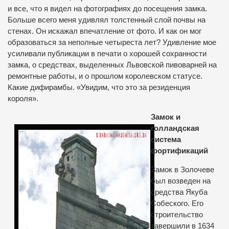
и все, что я видел на фотографиях до посещения замка.
Больше всего меня удивлял толстенный слой почвы на
стенах. Он искажал впечатление от фото. И как он мог
образоваться за неполные четыреста лет? Удивление мое
усиливали публикации в печати о хорошей сохранности
замка, о средствах, выделенных Львовской пивоварней на
ремонтные работы, и о прошлом королевском статусе.
Какие дифирамбы. «Увидим, что это за резиденция
короля».
Замок и
голландская
система
фортификаций
Замок в Золочеве
был возведен на
средства Якуба
Собеского. Его
строительство
завершили в 1634