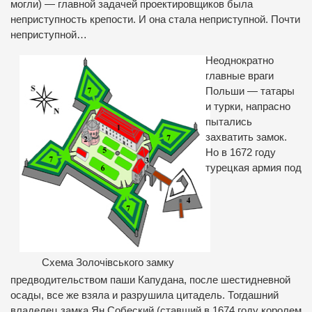
могли) — главной задачей проектировщиков была
неприступность крепости. И она стала неприступной. Почти
неприступной…
Неоднократно
главные враги
Польши — татары
и турки, напрасно
пытались
захватить замок.
Но в 1672 году
турецкая армия под
Схема Золочівського замку
предводительством паши Капудана, после шестидневной
осады, все же взяла и разрушила цитадель. Тогдашний
владелец замка Ян Собеский (ставший в 1674 году королем