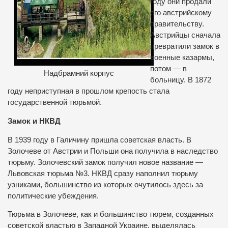
году они продали
его австрийскому
правительству.
Австрийцы сначала
превратили замок в
военные казармы,
потом — в
Надбрамний корпус
больницу. В 1872
году неприступная в прошлом крепость стала
государственной тюрьмой.
Замок и НКВД
В 1939 году в Галичину пришла советская власть. В
Золочеве от Австрии и Польши она получила в наследство
тюрьму. Золочевский замок получил новое название —
Львовская тюрьма №3. НКВД сразу наполнил тюрьму
узниками, большинство из которых очутилось здесь за
политические убеждения.
Тюрьма в Золочеве, как и большинство тюрем, созданных
советской властью в Западной Украине, выделялась