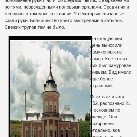
поломанные руки и ноги, со следами пыток, с вырванными
ногтями, поврежденными половыми органами. Среди них и
женщины в таком же состоянии. У некоторых связанные
сзади руки. Большинство убито выстрелами в затылок.
Свежих трупов там не было.
На следующий
день выносили
замученных из
камер. Кое-кто из
них был замурован
живьем. Вид имели
еще более
страшный.
Всех насчитали
752, распознано 21,
в основном по
одежде. Они
похоронены
отдельно, все