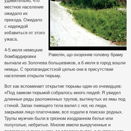
удивительно, что
местное население
ожидало их
прихода. Ожидало
с надеждой
избавиться от этого
ужаса.
4-5 июля немецкие
Равелін, що охороняв головну браму
бомбардировки
выгнали из Золочева большевиков, а 6 июля в город вошли
немцы. С пропагандистской целью они в присутствии
населения открыли тюрьму.
Вот как вспоминает открытие тюрьмы один из очевидцев:
«Под замком-тюрьмой собралось много людей. Я увидел
длинные ряды разложенных трупов, вытянутых из ямы под
стеной. Запах гниющего тела валил с ног, но люди,
закрывая лицо платочками, все ходили в поисках родных.
Трупы мужчин были в грязном изодранном белье или
полуголые, небритые. Многие имели выкрученные и