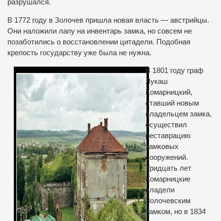
разрушался.
В 1772 году в Золочев пришла новая власть — австрийцы.
Они наложили лапу на инвентарь замка, но совсем не
позаботились о восстановлении цитадели. Подобная
крепость государству уже была не нужна.
В 1801 году граф
Лукаш
Комарницкий,
ставший новым
владельцем замка,
осуществил
реставрацию
замковых
сооружений.
Тридцать лет
Комарницкие
владели
Золочевским
замком, но в 1834