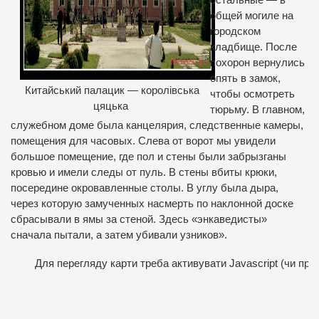
остальные — в
общей могиле на
городском
кладбище. После
похорон вернулись
опять в замок,
Китайський палацик — королівська
чтобы осмотреть
цяцька
тюрьму. В главном,
служебном доме была канцелярия, следственные камеры,
помещения для часовых. Слева от ворот мы увидели
большое помещение, где пол и стены были забрызганы
кровью и имели следы от пуль. В стены вбиты крюки,
посередине окровавленные столы. В углу была дыра,
через которую замученных насмерть по наклонной доске
сбрасывали в ямы за стеной. Здесь «энкаведисты»
сначала пытали, а затем убивали узников».
Для перегляду карти треба активувати Javascript (чи про