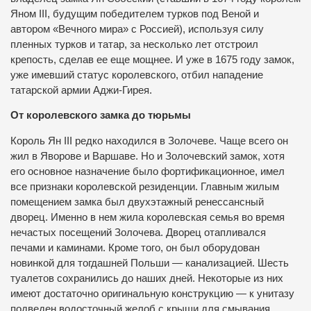
Яном ІІІ, будущим победителем турков под Веной и
автором «Вечного мира» с Россией), используя силу
пленных турков и татар, за несколько лет отстроил
крепость, сделав ее еще мощнее. И уже в 1675 году замок,
уже имевший статус королевского, отбил нападение
татарской армии Аджи-Гирея.
От королевского замка до тюрьмы
Король Ян ІІІ редко находился в Золочеве. Чаще всего он
жил в Яворове и Варшаве. Но и Золочевский замок, хотя
его основное назначение было фортификационное, имел
все признаки королевской резиденции. Главным жилым
помещением замка был двухэтажный ренессансный
дворец. Именно в нем жила королевская семья во время
нечастых посещений Золочева. Дворец отапливался
печами и каминами. Кроме того, он был оборудован
новинкой для тогдашней Польши — канализацией. Шесть
туалетов сохранились до наших дней. Некоторые из них
имеют достаточно оригинальную конструкцию — к унитазу
подведен водосточный желоб с крыши для смывания