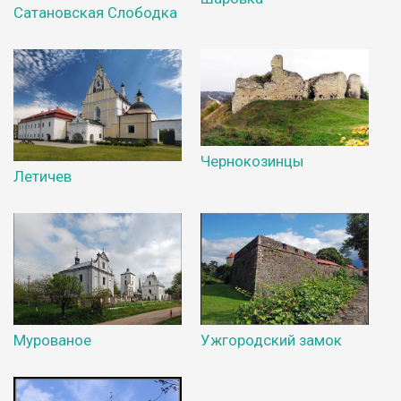
Сатановская Слободка
Чернокозинцы
Летичев
Мурованое
Ужгородский замок