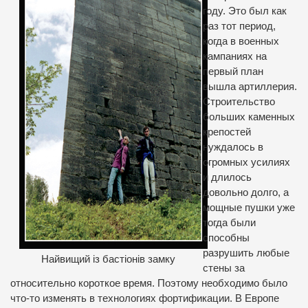
году. Это был как
раз тот период,
когда в военных
кампаниях на
первый план
вышла артиллерия.
Строительство
больших каменных
крепостей
нуждалось в
огромных усилиях
и длилось
довольно долго, а
мощные пушки уже
тогда были
способны
разрушить любые
Найвищий із бастіонів замку
стены за
относительно короткое время. Поэтому необходимо было
что-то изменять в технологиях фортификации. В Европе