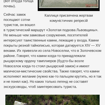
(вот откуда толща
почвы).
Сейчас замок
Каплиця присвячена жертвам
посещают сотни
комуністичних репресій
туристов, он вошел
в туристический маршрут «Золотая подкова Львовщины».
Не меньше чем замковые сооружения, посетителей
интересуют таинственные камни, лежащие у входа. Камни
покрыты резной тайнописью, которая датируется XIV — XV
веками. Их привезли из села Новоселки, что в Золочевском
районе. Говорят, что камни когда-то принадлежали
рыцарскому ордену тамплиеров (будто-бы возле
Новоселок когда-то стоял рыцарский замок) и имеют
магически-мистические свойства. Также говорят, что камни
исполняют желание (нужно как-то пальцем крутить, но я так
и не понял как). Но каких только легенд не составят
экскурсоводы, чтоб заинтересовать туриста.