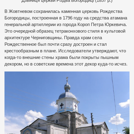
Дзвіниця церкви Різдва Богородиці (1857 р.)
В Жовтневом сохранилась каменная церковь Рождества
Богородицы, построенная в 1796 году на средства атамана
генеральной артиллерии из города Короп Петра Юркевича.
Это очередной образец тетраконхового стиля в культовой
архитектуре Черниговщины. Правда храм села
Рождественное был почти сразу достроен и стал
крестообразным в плане. Исследователи утверждают, что
когда-то внешние стены храма были покрыты пышным
декором, но в советские времена этот декор куда-то исчез.