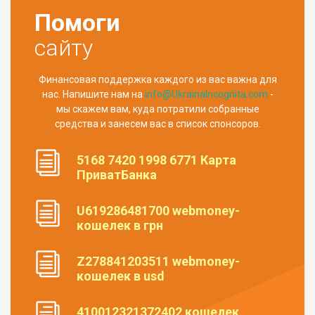
Помоги
сайту
Финансовая поддержка каждого из вас важна для
нас. Напишите нам на
info@UkrainaIncognita.com
-
мы скажем вам, куда потратили собранные
средства и занесем вас в список спонсоров.
5168 7420 1998 6771 Карта
ПриватБанка
U619286481700 webmoney-
кошелек в грн
Z278841203511 webmoney-
кошелек в usd
410012321372402 кошелек