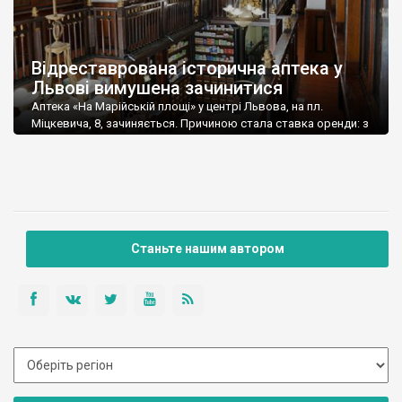
Відреставрована історична аптека у
Львові вимушена зачинитися
Аптека «На Марійській площі» у центрі Львова, на пл.
Міцкевича, 8, зачиняється. Причиною стала ставка оренди: з
2022 року власник приміщення НАК «Надра України»
встановив для орендаря – аптечної мережі «D.S.» – високу
плату, в той час як потік кліентів до аптеки впав. Про це
повідомили на сайті «D.S.». При цьому суму оренди у мережі
[…]
Станьте нашим автором