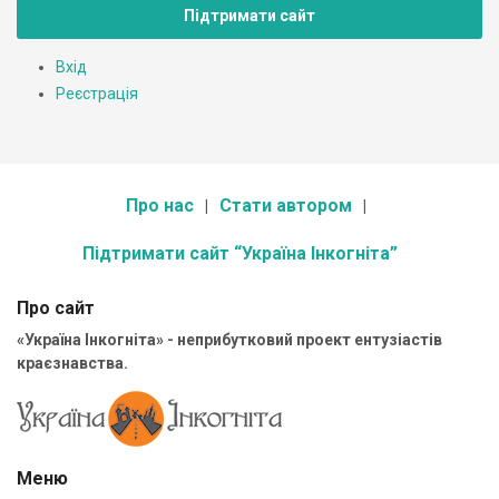
Підтримати сайт
Вхід
Реєстрація
Про нас
Стати автором
Підтримати сайт “Україна Інкогніта”
Про сайт
«Україна Інкогніта» - неприбутковий проект ентузіастів
краєзнавства.
Меню