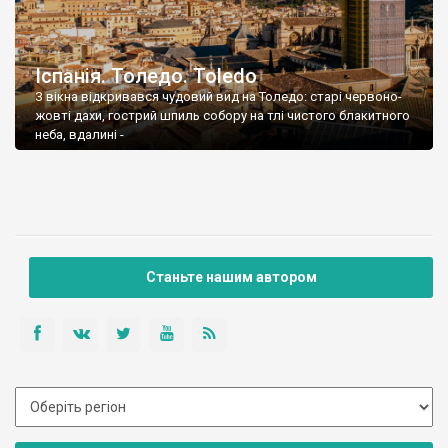
Іспанія. Толедо. Toledo
З вікна відкривався чудовий вид на Толедо: старі червоно-
жовті дахи, гострий шпиль собору на тлі чистого блакитного
неба, вдалині -
Станьте нашим автором