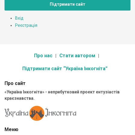
Підтримати сайт
Вхід
Реєстрація
Про нас
Стати автором
Підтримати сайт “Україна Інкогніта”
Про сайт
«Україна Інкогніта» - неприбутковий проект ентузіастів
краєзнавства.
Меню