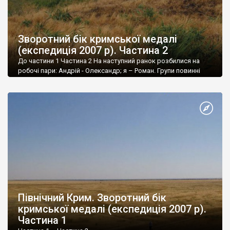
Зворотний бік кримської медалі
(експедиція 2007 р). Частина 2
До частини 1 Частина 2 На наступний ранок розбилися на
робочі пари: Андрій - Олександр; я – Роман. Групи повинні
були рухатися назустріч: перша – з Армянську на південь,
наша – з Совхозного (зараз уже фактично злилося із містом
Красноперекопськ) на північ. Зустріч передбачалася десь на
трасі Армянськ – Джанкой.
Північний Крим. Зворотний бік
кримської медалі (експедиція 2007 р).
Частина 1