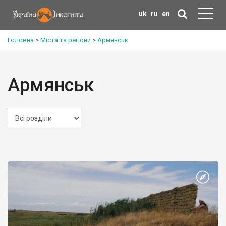
uk
ru
en
Головна
>
Міста та регіони
>
Армянськ
Армянськ