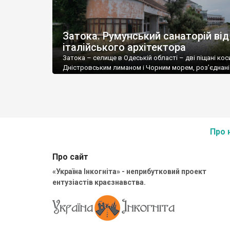
Затока. Румунський санаторій від
італійського архітектора
Затока – селище в Одеській області – дві піщані кос
Дністровським лиманом і Чорним морем, роз’єднані
собою Цареградським гирлом Дністра – нині мабуть
головний чорно
Про 
Про сайт
«Україна Інкогніта» - неприбутковий проект
ентузіастів краєзнавства.