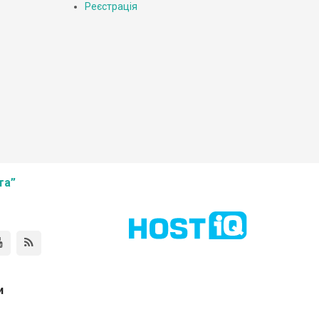
Реєстрація
та”
и