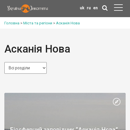
uk
ru
en
Головна
>
Міста та регіони
>
Асканія Нова
Асканія Нова
Біосферний заповідник “Асканія-Нова”