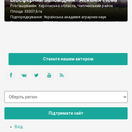
Розташування: Херсонська область, Чаплинський район
Площа: 33307,6 га
Підпорядкування: Українська академія аграрних наук
Поштова адреса: 75230, Херсонська область, Чаплинський
район, смт. Асканія-Нова, вул. Фрунзе, 13
Тел/факс: (380-5538) 6-12-32
E-mail: askania-zap@mail.ru, bp_askania-nova@chap.hs.ukrtel.net
Станьте нашим автором
Підтримати сайт
Вхід