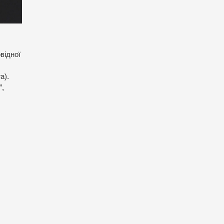
відної
а).
”,