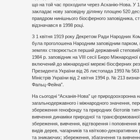
що на той час проходили через Асканію-Нова. У 
закладає нову заповідну ділянку площею 520 дес
праядром нинішнього біосферного заповідника, сто
відзначався в 1998 році.
З 1 квітня 1919 року Декретом Ради Народних Ко
була проголошена Народним заповідним парком, в
землях створюється перший державний степовий з
1984 р. заповідник на VIII сесії Бюро Міжнародн
включений до міжнародної мережі біосферних рез
Президента України від 26 листопада 1993 № 563
Міністрів України від 2 квітня 1994 р. № 213 визн
Фальц-Фейна”.
На сьогодні “Асканія-Нова” це природоохоронна 
загальнодержавного і міжнародного значення, пе
збереження генофонду та природних біотопів тип
вивчення динаміки природної та трансформованої
збереження, вивчення, відтворення і поповнення 
видів дерев, чагарників та квітково-декоративних
та зникаючих; збереження, збагачення та вивченн