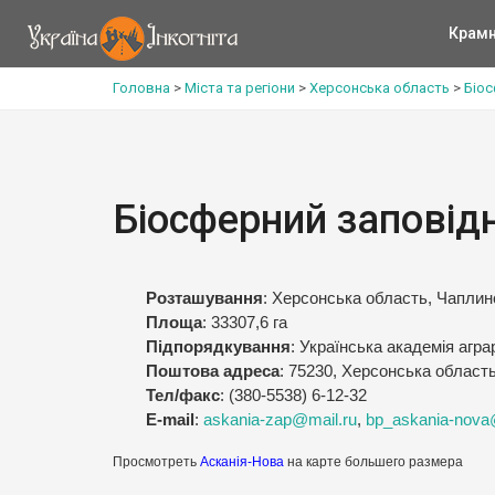
Крам
Головна
>
Міста та регіони
>
Херсонська область
>
Біос
Біосферний заповід
Розташування
: Херсонська область, Чаплин
Площа
: 33307,6 га
Підпорядкування
: Українська академія агра
Поштова адреса
: 75230, Херсонська область
Тел/факс
: (380-5538) 6-12-32
E-mail
:
askania-zap@mail.ru
,
bp_askania-nova@
Просмотреть
Асканія-Нова
на карте большего размера