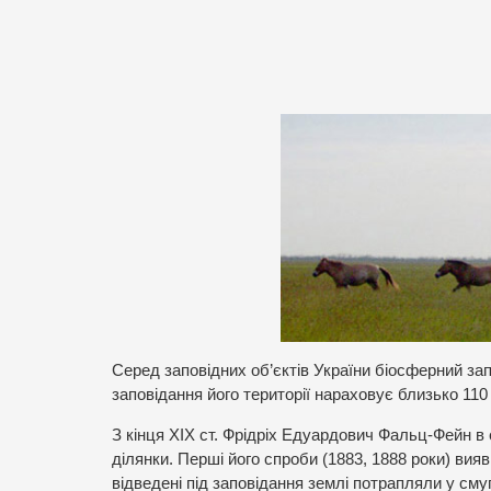
С
еред заповідних об’єктів України біосферний зап
заповідання його території нараховує близько 110 
З кінця ХІХ ст. Фрідріх Едуардович Фальц-Фейн в
ділянки. Перші його спроби (1883, 1888 роки)
вияв
відведені під заповідання землі потрапляли у сму