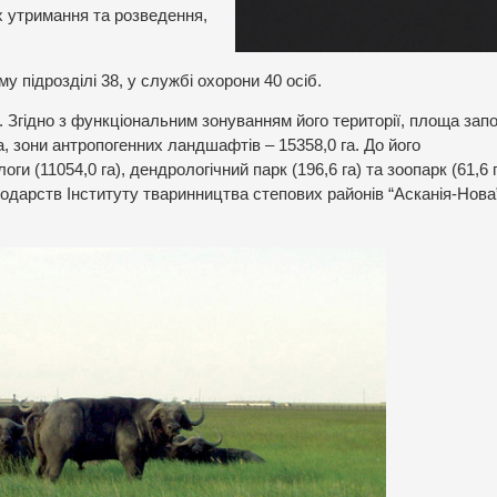
їх утримання та розведення,
у підрозділі 38, у службі охорони 40 осіб.
 Згідно з функціональним зонуванням його території, площа запо
а, зони антропогенних ландшафтів – 15358,0 га. До його
и (11054,0 га), дендрологічний парк (196,6 га) та зоопарк (61,6 г
сподарств Інституту тваринництва степових районів “Асканія-Нова