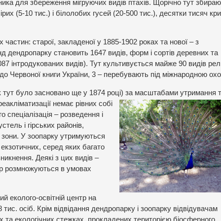
ника для збереження мігруючих видів птахів. Щорічно тут збира
ірих (5-10 тис.) і білолобих гусей (20-500 тис.), десятки тисяч кри
частин: старої, закладеної у 1885-1902 роках та нової – з
нд дендропарку становить 1647 видів, форм і сортів деревних та
087 інтродукованих видів). Тут культивується майже 90 видів рел
 до Червоної книги України, 3 – перебувають під міжнародною ох
к тут було засновано ще у 1874 році) за масштабами утримання 
 реакліматизації немає рівних собі
го спеціалізація – розведення і
устель і гірських районів,
ї зони. У зоопарку утримуються
9 екзотичних, серед яких багато
никнення. Деякі з цих видів –
гар розмножуються в умовах
ий еколого-освітній центр на
8 тис. осіб. Крім відвідання дендропарку і зоопарку відвідувачам
х та екологічних стежках, прокладених територією біосферного