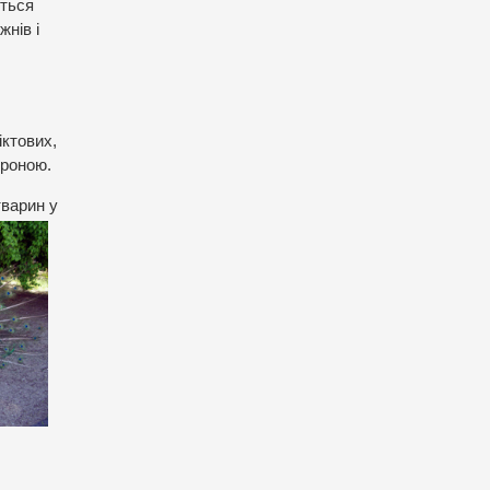
ються
жнів і
іктових,
ороною.
тварин у