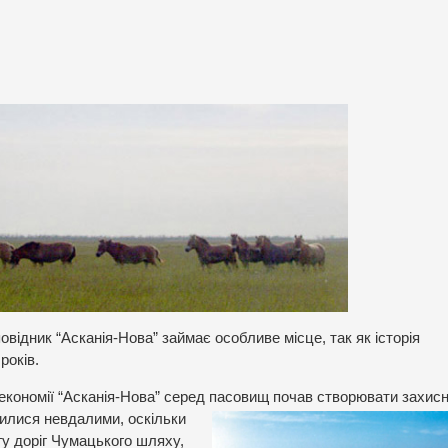
овідник “Асканія-Нова” займає особливе місце, так як історія
років.
 економії “Асканія-Нова” серед пасовищ почав створювати захисн
илися невдалими, оскільки
гу доріг Чумацького шляху,