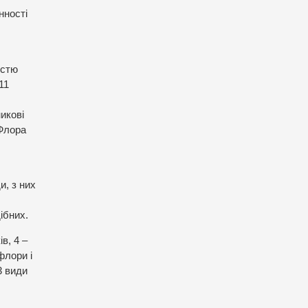
нності
істю
11
никові
 Флора
и, з них
ібних.
в, 4 –
флори і
3 види