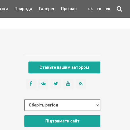
ятки
Природа
Галереї
Про нас
uk
ru
en
Станьте нашим автором
Підтримати сайт