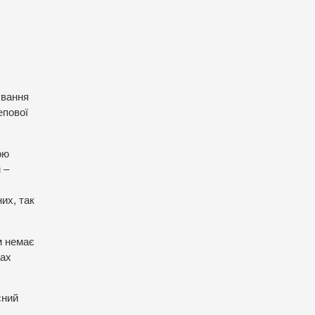
ування
епової
ою
 –
их, так
ім немає
ках
сний