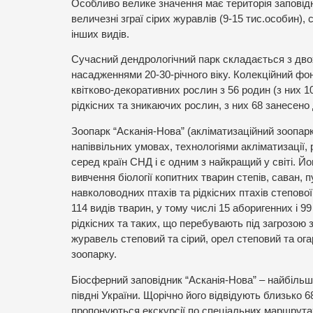
Особливо велике значення має територія заповід
величезні зграї сірих журавлів (9-15 тис.особин), с
інших видів.
Сучасний дендрологічний парк складається з двох 
насадженнями 20-30-річного віку. Колекційний фо
квітково-декоративних рослин з 56 родин (з них 1
рідкісних та зникаючих рослин, з них 68 занесено
Зоопарк “Асканія-Нова” (акліматизаційний зоопар
напіввільних умовах, технологіями
акліматизації,
серед країн СНД і є одним з найкращий у світі. Йо
вивчення біології копитних тварин степів, саван, п
навколоводних птахів та рідкісних птахів степово
114 видів тварин, у тому числі 15 аборигенних і 9
рідкісних та таких, що перебувають під загрозою з
журавель степовий та сірий, орел степовий та о
зоопарку.
Біосферний заповідник “Асканія-Нова” – найбільш
півдні України. Щорічно його відвідують близько 6
пропонуються екскурсії по спеціальних маршрута