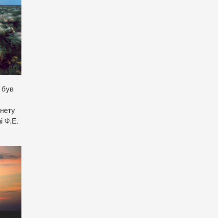
 був
інету
і Ф.Е.