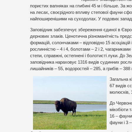
пористих вапняках на глибині 45 м і більше. За 
на лесах, своєрідного впливу степової фауни сфо
найпоширенішими на суходолах. У подових западин
Заповідник забезпечує збереження єдиної в Євро
дернових злаків. Ценотична різноманітність предс
формацій, солончаками – відповідно 15 асоціацій 
рослинністю – 4 і 4, болотами – 2 і 2, чагарниками
степи, справжні, остепнені і болотисті луки. До Зе
заповідника нараховує 1316 видів судинних рослин
лишайників – 55, водоростей – 285, а грибів – 388 
Загальна к
67 видів сс
молюсків, 
До Червоно
мікобіоти 
16 – фауни
фауни і 3 