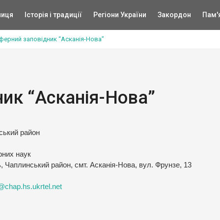
ниця
Історія і традиції
Регіони України
Закордон
Пам'
ферний заповідник “Асканія-Нова”
ник “Асканія-Нова”
ський район
рних наук
, Чаплинський район, смт. Асканія-Нова, вул. Фрунзе, 13
chap.hs.ukrtel.net