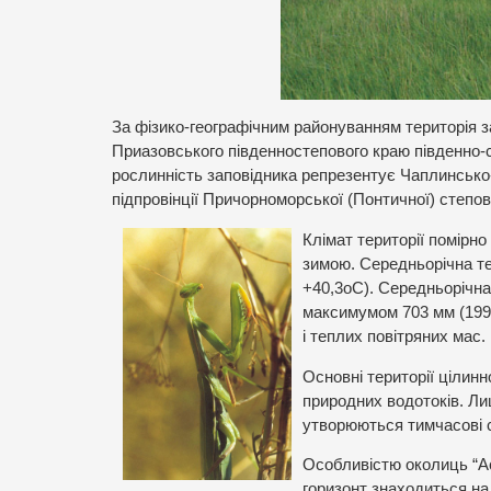
За фізико-географічним районуванням територія 
Приазовського південностепового краю південно-с
рослинність заповідника репрезентує Чаплинсько
підпровінції Причорноморської (Понтичної) степово
Клімат території помірн
зимою. Середньорічна те
+40,3оС). Середньорічна 
максимумом 703 мм (199
і теплих повітряних мас.
Основні території цілинн
природних водотоків. Лиш
утворюються тимчасові с
Особливістю околиць “Ас
горизонт знаходиться на 