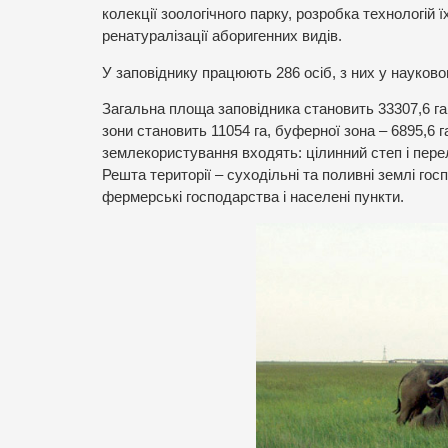
колекції зоологічного парку, розробка технологій 
ренатуралізації аборигенних видів.
У заповіднику працюють 286 осіб, з них у науковом
Загальна площа заповідника становить 33307,6 га.
зони становить 11054 га, буферної зона – 6895,6 г
землекористування входять: цілинний степ і перелог
Решта території – суходільні та поливні землі го
фермерські господарства і населені пункти.