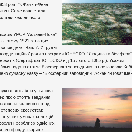
1898 році Ф. Фальц-Фейн
ятин. Саме вона стала
літній ювілей якого
місарів УРСР “Асканія-Нова”
 лютому 1921 р. на цих
аповідник “Чаплі”. У грудні
ої координаційної ради з програми ЮНЕСКО
“Людина та біосфера”
ерватів (Сертифікат ЮНЕСКО від 15 лютого 1985 р.). Указом
 йому надано статус біосферного заповідника, а постановою Каб
ачено сучасну назву – “Біосферний заповідний “Асканія-Нова” імен
науково-дослідна установа
ред якою стоять завдання
чаково-ковилового степу,
 степових екосистем;
в штучних умовах колекцій
 рослин, особливо рідкісних
я генофонду тварин з