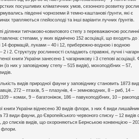
жорстких посушливих кліматичних умов, сезонного розвитку росли
рмувались південні чорноземи й темно-каштанові ґрунти, які є
ах трапляються глейосолоді та інші варіанти лучних ґрунтів.
пі ділянки типчаково-ковилового степу з переважаючою рослинн
тавлена: степами, у яких відмічено 152 асоціації, що входять до 
і 14 формацій, луками – 40 і 12, прибережно-водною і водною
 – 2 і 2. Структуру рослинності складають справжні, лучні і чагар
леної книги України занесено 1 чагарникову і 3 степові асоціації.
 (із них у заповідному степу – 515 видів), мохоподібних – 57,
видів.
ількість видів природної фауни у заповіднику становить 1873 вид
авців, 272 – птахів, 5 – плазунів, 4 – земноводних, 8 – риб, 14 –
1109 – комах, 9 – багатоніжок, 186 – павукоподібних, 10 – ракопод
ї книги України віднесено 30 видів флори, з них 4 види лишайникі
та 73 види фауни, до Європейського червоного списку – 12 видів 
, до списків видів, що охороняються Бернською конвенцією – 20
– флори.