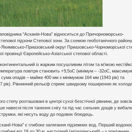
заповідника “Асканія-Нова” відноситься до Причорноморсько-
тепової підзони Степової зони. За схемою геоботанічного район
-Якимівсько-Приазовський округ Приазовсько-Чорноморської ст
ї провінції Європейсько-Азіатської степової області.
о континентальний із жарким посушливим літом та м’якою нестійк
мпература повітря становить +9,5оС (мінімум – -32оС, максимум
сума опадів – майже 400 мм з мінімумом 164 мм (1943 рік) та
7 рік). Рівнинний рельєф сприяє швидкому поширенню як холодн
ого степу розташовані в центрі сухої безстічної рівнини, де зовс
е навесні після танення снігу та під час сильних дощів у вибал
трумки, які несуть воду до подових блюдець.
канії-Нова” є глибоке залягання підземних вод. Перший водоно
глибині від 18 до 30 м, наступний (артезіанський) – у понтичних