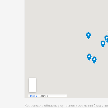
Херсонська область у сучасному розумінні була утв