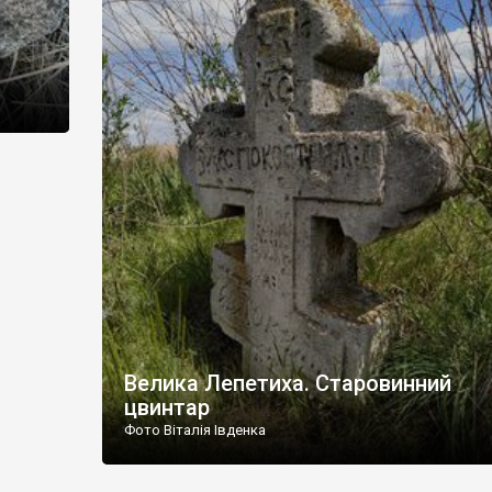
Велика Лепетиха. Старовинний
цвинтар
Фото Віталія Івденка