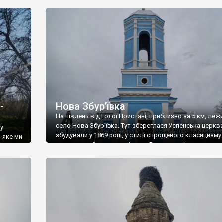
 року
виходить до озера, а до моря звідси (до Тендрівської
затоки) два кілометри. В кінці 19 та на початку 20 сто
нині –
селом володів Олександр Фальц-Фейн, брат Фрідріха 
-
Нова Збур’ївка
На південь від Голої Пристані, приблизно за 5 км, леж
село Нова Збур’ївка. Тут збереглася Успенська церква
ку
збудували у 1869 році, у стилі спрощеного класицизму
 яке ми
має велику баню та дзвіницю. В радянські часи церкв
закрито й переобладнано у кінотеатр. «Космос» назив
основому
На початку 90-х років минулого століття храм поверн
ило
парафіянам. Ось що […]