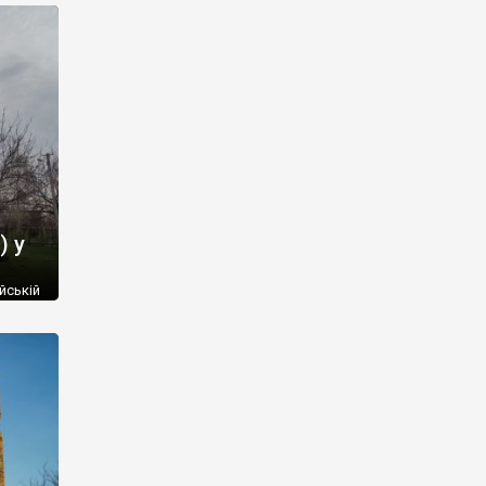
) у
йській
й
ому
к
 1780
. 3