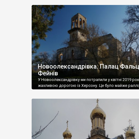
Преображенку, відому, принаймні, із 1862 року. 1886
Преображенка нараховувала 190 осіб, на початку ХХ
століття – 1660 жителів, 1923 року – 2204 жителів, а 
понад […]
Новоолександрівка. Палац Фальц
Фейнів
У Новоолександрівку ми потрапили у квітні 2019 ро
жахливою дорогою із Херсону. Це було майже раллі,
витерпіли заради палацу Фальц-Фейнів. Зовсім не
пожалкували, адже руїни палацу нас вразили – в с
лісі, на березі Каховського водосховища, яке затоп
дендропарк маєтку, і з купою змій – їх тут була така
кількість…Це мені нагадало кадри […]