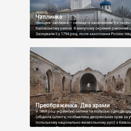
Чаплинка
Нинішня Чаплинка – селище із населенням 9,6 тисяч о
Каховському районі. В минулому окремий районний 
Заснували її у 1794 році, після захоплення Росією пі
земель. У 19 столітті Чаплинка була волосним центр
Дніпровському повіті Таврійської губернії. Тут відбу
щорічний ярмарок, було шість лавок та 2700 осіб
населення. У 1844 році в Чаплинці […]
Преображенка. Два храми
У 1869 році українські селяни та польські однодворц
(збідніла шляхта, позбавлена дворянських прав за у
польському національно-визвольному русі) з Київсь
Кам’янець- Подільської губерній переселились у