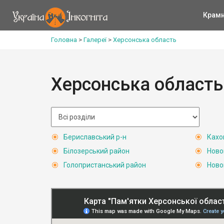
Крам
Головна
>
Галереї
>
Херсонська область
Херсонська область
Бериславський р-н
Кахо
Білозерський район
Ново
Голопристанський район
Ново