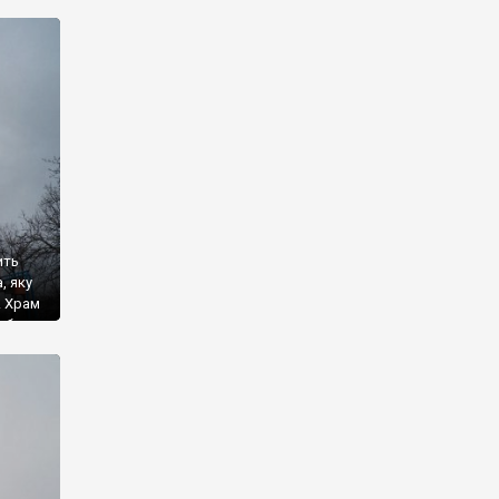
літь
– […]
ить
, яку
. Храм
у було
ався.
ули