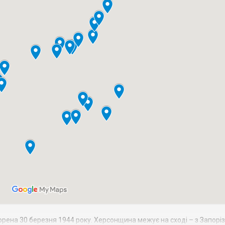
орена 30 березня 1944 року. Херсонщина межує на сході – з Запорі