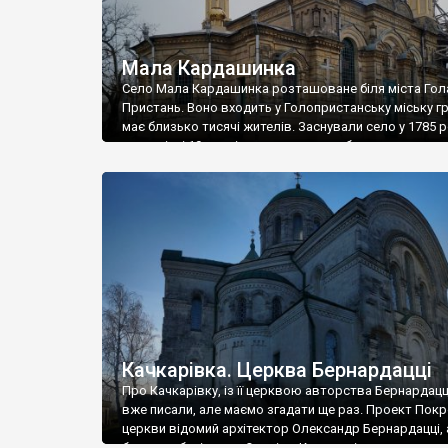
Мала Кардашинка
Село Мала Кардашинка розташоване біля міста Гол
Пристань. Воно входить у Голопристанську міську гр
має близько тисячі жителів. Заснували село у 1785 ро
наприкінці 19 століття тут мешкало близько шестисо
налічувалось 95 дворів. У Малій Кардашинці є екопа
«Всього Свого», із власним гостьовим будинком,
ставочками і пляжем. Щоправда сам екопарк, на […]
Качкарівка. Церква Бернардацці
Про Качкарівку, із її церквою авторства Бернардацц
вже писали, але маємо згадати ще раз. Проект Пок
церкви відомий архітектор Олександр Бернардацці,
багатьох будівель у Одесі та Кишиневі, представив у