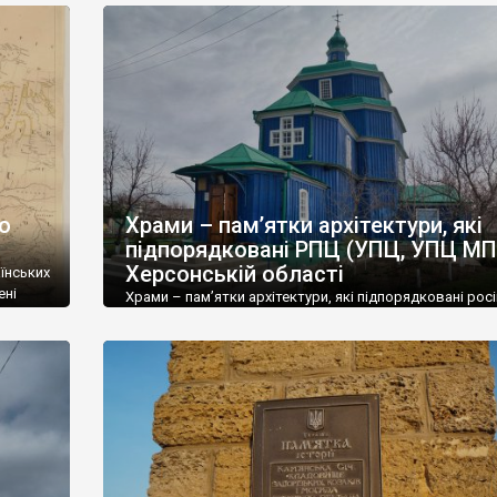
до
Храми – пам’ятки архітектури, які
підпорядковані РПЦ (УПЦ, УПЦ МП
Херсонській області
їнських
ені
Храми – пам’ятки архітектури, які підпорядковані росі
православній церкві (РПЦ, УПЦ, УПЦ МП) у Херсонські
юсь
області. Усі ці храми є в переліках парафій на офіційн
про наш
сайті РПЦ. № насленний пункт район храм, матеріал рі
майже не
заснування 1 Херсон Херсонський Греко-Софіївська, м
р. 2 Херсон Херсонський Різдва Богородиці, м кін 18 ст
Херсон Херсонський Миколаївська, […]