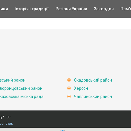
ниця
Історія і традиції
Регіони України
Закордон
Пам'
вський район
Скадовський район
воронцовський район
Херсон
каховська міська рада
Чаплинський район