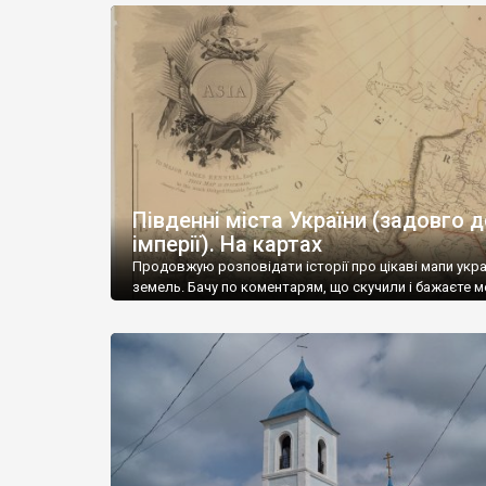
Південні міста України (задовго 
імперії). На картах
Продовжую розповідати історії про цікаві мапи укра
земель. Бачу по коментарям, що скучили і бажаєте м
скоріше повернутись до історичних досліджень.
Сподіваюсь, що скоро так і відбудеться. А поки діл
збереженим) Тим паче, що все це актуально, все це 
Південь, де зараз найгарячіше. Це карта Азії, на ній 
позначені українські території, […]