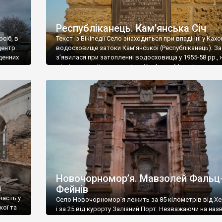
Республіканець. Кам’янська Січ
сіб, в
Текст із Вікіпедії Село знаходиться при впадінні у Ках
центр.
водосховище затоки Кам’янської (Республіканець). З
вденних
з’явилася при затопленні водосховища у 1955-58 рр., 
ом у
місці гирлової частини річки Кам’янки. Мис між заток
вався
водосховищем носить назву Стрілка. Тут знаходитьс
сільський пляж. На протилежному березі затоки
розташована висока скеля Пугач. З північного боку с
оточене ланами та виноградниками, […]
Новочорномор’я. Мавзолей Фальц
Фейнів
і
часть у
Село Новочорномор’я лежить за 85 кілометрів від Х
кої та
і за 25 від курорту Залізний Порт. Незважаючи на наз
село не лежить на березі моря – воно лише краєм