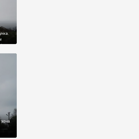
унка.
м
і
о від
які
]
 хоча
уло