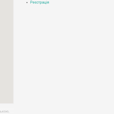
Реєстрація
зькою,