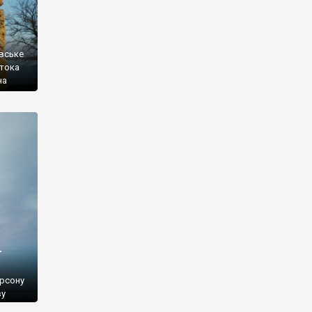
овське
атока
на
ою та
я
ело
-
ерсону
ву