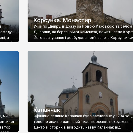
Корсунка. Монастир
а
Униз по Дніпру, відразу за Новою Каховкою та селом
омаду і
Дніпряни, на березі річки Камениха, лежить село Корс
ці, а
Його заснування і розбудова пов’язане із Корсунськи
т осіб і
монастирем, який був закладений у 1787 році в урочищ
рк
Карай-Дубина (нині село Бережанка), кілометрів за ст
нинішньої Корсунки. Монастир заклали старообрядці, 
отримали на це дозвіл у Потьомкіна. Перша церква […
Каланчак
і, ми
Офіційно селище Каланчак було засноване у 1794 році,
ровської
топонім значно давніший і має тюркське походження.
 автор
Дехто з істориків виводить назву Каланчак від
 1905
татарського Кале кучук – мала фортеця. Здавна тут б