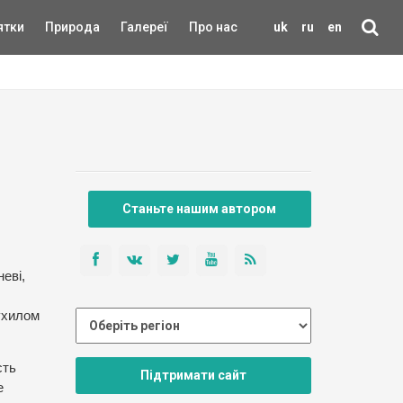
ятки
Природа
Галереї
Про нас
uk
ru
en
Станьте нашим автором
еві,
 ухилом
сть
Підтримати сайт
е