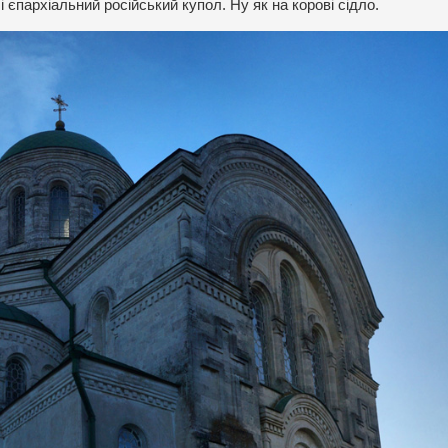
і єпархіальний російський купол. Ну як на корові сідло.