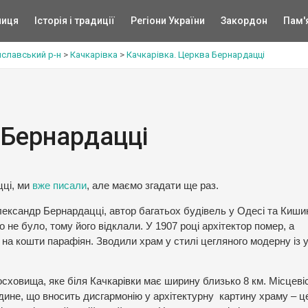
ниця
Історія і традиції
Регіони України
Закордон
Пам'
славський р-н
>
Качкарівка
>
Качкарівка. Церква Бернардацці
 Бернардацці
цці, ми
вже писали
, але маємо згадати ще раз.
ександр Бернардацці, автор багатьох будівель у Одесі та Кишин
 не було, тому його відклали. У 1907 році архітектор помер, а
, на кошти парафіян. Зводили храм у стилі цегляного модерну із
сховища, яке біля Качкарівки має ширину близько 8 км. Місцеві
Єдине, що вносить дисгармонію у архітектурну картину храму – ц