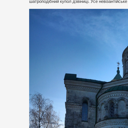
шатроподібний купол дзвіниці. Усе невізантійське 