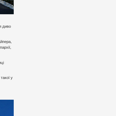
я диво
айпера,
архії,
иці
такої у