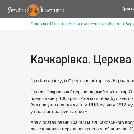
Крам
Головна
>
Міста та регіони
>
Херсонська область
>
Бери
Качкарівка. Церква
Про Качкарівку, із її церквою авторства Бернарда
Проект Покровської церкви відомий архітектор Ол
представив у 1905 році. Але коштів на будівництво
будівництво почали чи то у 1910-му, чи у 1912-му
у неовізантійський історизм.
Храм розташований за 400 м від Каховського водо
дуже красива і церква прекрасно у неї вписана. 