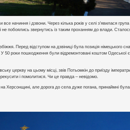
 все начиння і дзвони. Через кілька років у селі з’явилася група
у, і не побоялись звернутись із таким проханням до влади. Сталос
 збіжжя. Перед відступом на дзвіниці була позиція німецького сн
 У 50 роки пошкодження були відремонтовані коштом Одеської єп
ську церкву на цьому місці, звів Потьомкін до приїзду імператр
рекусити і помолитися. Чи це правда – невідомо.
на Херсонщині, але дорога до села дуже погана, принаймні була 