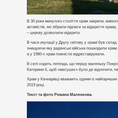
В 30 роки минулого століття храм закрили, вивезли
активістів, які зібрали підписи за відкриття храм
– церкву дозволили відкрити.
В часи окупації у Другу світову у храмі був склад
знищуючи яку радянські війська пошкодили храм.
а у 1980-х храм повністю відреставрували.
В селі ходить легенда, що першу маленьку Покров
Катерини ІІ, щоб «матушкє» було де відпочити, пе
Храм у Качкарівці вважають одним із найгарніших 
2019 році.
Текст та фото Романа Маленкова.