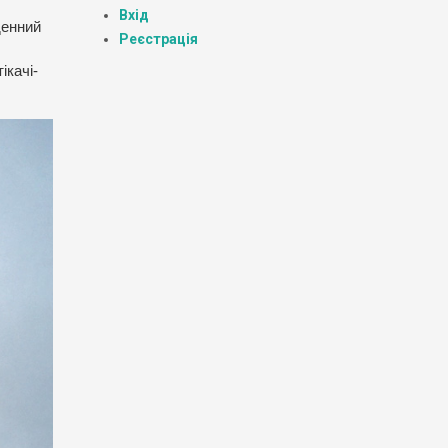
Вхід
денний
Реєстрація
ікачі-