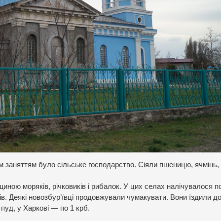
 заняттям було сільське господарство. Сіяли пшеницю, ячмінь, 
иною моряків, річковиків і рибалок. У цих селах налічувалося п
ів. Деякі новозбур’ївці продовжували чумакувати. Вони їздили д
 пуд, у Харкові — по 1 крб.