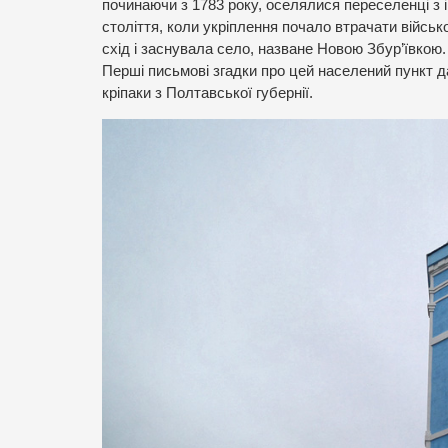
починаючи з 1783 року, оселялися переселенці з і
століття, коли укріплення почало втрачати військ
схід і заснувала село, назване Новою Збур’ївкою.
Перші письмові згадки про цей населений пункт д
кріпаки з Полтавської губернії.