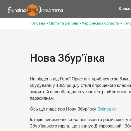
Крам
Головна
>
Міста та регіони
>
Херсонська область
>
Гол
Нова Збур’ївка
На південь від Голої Пристані, приблизно за 5 км
збудували у 1869 році, у стилі спрощеного класи
закрито й переобладнано у кінотеатр. «Космос» н
парафіянам.
Ось що пише про Нову Збур’ївку
Вікіпедія
:
Історія виникнення села пов’язана з російсько-тур
Збур’ївського гирла, що з’єднує Дніпровський і З