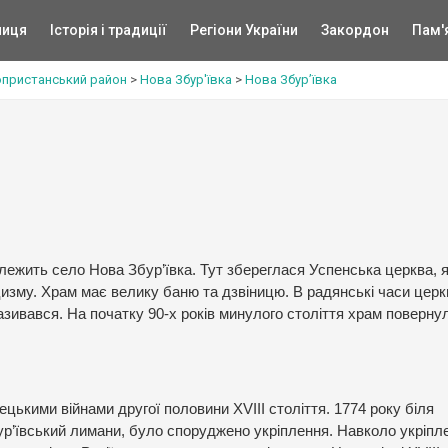
ниця
Історія і традиції
Регіони України
Закордон
Пам'
опристанський район
>
Нова Збур'ївка
>
Нова Збур’ївка
, лежить село Нова Збур’ївка. Тут збереглася Успенська церква, 
цизму. Храм має велику баню та дзвіницю. В радянські часи цер
азивався. На початку 90-х років минулого століття храм поверну
ецькими війнами другої половини XVIII століття. 1774 року біля
бур’ївський лимани, було споруджено укріплення. Навколо укріпл