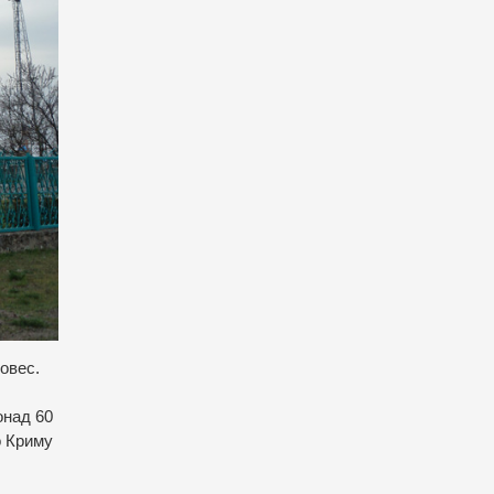
овес.
онад 60
о Криму