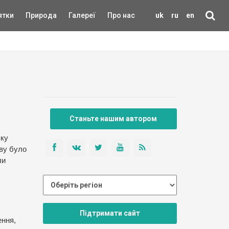
ятки
Природа
Галереї
Про нас
uk
ru
en
Станьте нашим автором
яку
кву було
ли
Підтримати сайт
ення,