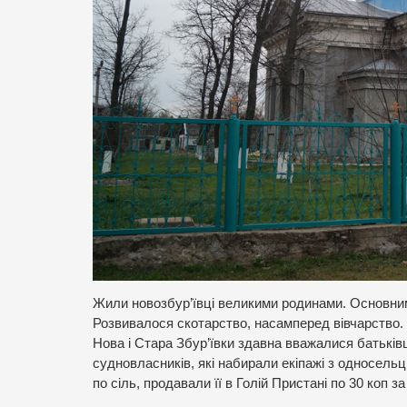
Жили новозбур’ївці великими родинами. Основним
Розвивалося скотарство, насамперед вівчарство.
Нова і Стара Збур’ївки здавна вважалися батьківщ
судновласників, які набирали екіпажі з односельц
по сіль, продавали її в Голій Пристані по 30 коп за