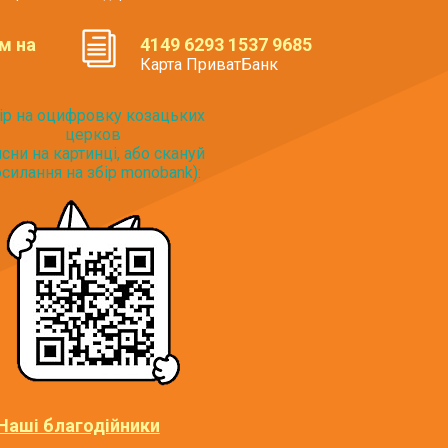
м на
4149 6293 1537 9685
Карта ПриватБанк
ір на оцифровку козацьких
церков
исни на картинці, або скануй
силання на збір monobank):
Наші благодійники