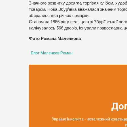
Значного розвитку досягла торгівля хлібом, худо
товаром. Нова Збур’ївка вважалася значним торгов
збиралися два річних ярмарки.
Станом на 1886 рік у селі, центрі Збур’ївської вол
налічувалось 566 дворів, існували православна це
Фото Романа Маленкова
Блог Маленков Роман
До
Україна Інкогніта - незалежний краєзн
п