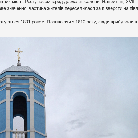
нших місць Росії, насамперед державні селяни. Наприкінці XVIII
ове значення, частина жителів переселилася за півверсти на пів
атуються 1801 роком. Починаючи з 1810 року, сюди прибували вт