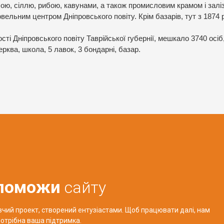
бою, сіллю, рибою, кавунами, а також промисловим крамом і залі
ельним центром Дніпровського повіту. Крім базарів, тут з 1874 
ості Дніпровського повіту Таврійської губернії, мешкало 3740 осіб
рква, школа, 5 лавок, 3 бондарні, базар.
поможи
сайту
авчий проект, створений ентузіастами. Щоб працювати далі, нам
отрібна ваша підтримка.