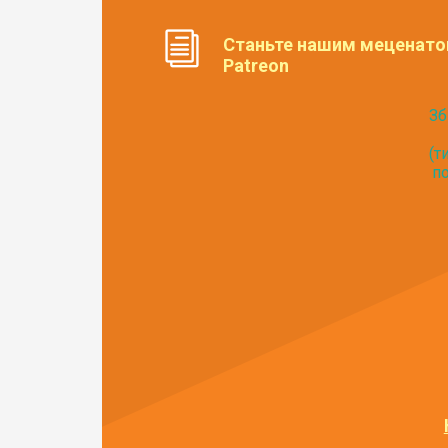
Станьте нашим меценато
Patreon
Зб
(т
по