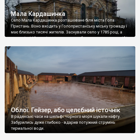
Мала Кардашинка
Село Мала Кардашинка розташоване біля міста Гола
Пристань. Воно входить у Голопристанську міську громаду і
має близько тисячі жителів. Заснували село у 1785 році, а
наприкінці 19 століття тут мешкало близько шестисот осіб і
налічувалось 95 дворів. У Малій Кардашинці є екопарк
«Всього Свого», із власним гостьовим будинком, ставочками
і пляжем. Щоправда сам екопарк, на […]
Облої. Гейзер, або целєбний істочнік
В радянські часи на шельфі Чорного моря шукали нафту.
Забурились дуже глибоко - вдарив потужний струмінь
термальної води.