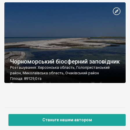
Чорноморський біосферний заповідник
Розташування: Херсонська область, Голопристанський
район, Миколаївська область, Очаківський район
Площа: 89129,0 га
Підпорядкування: Національна академія наук України
(05539) 2-64-71, 2-67-57, 2-65-00, факс: 2-10-04
Поштова адреса: 75600, Херсонська область, м. Гола
Пристань, вул. Лермонтова, 1
Тел/факс: 8 (05539) 2 64 71
E-mail: bsbr-nauka@yandex.ru
Станьте нашим автором