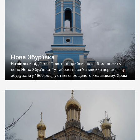
Нова Збур’ївка
На південь від Голої Пристані, приблизно за 5 км, лежить
село Нова Збур’ївка. Тут збереглася Успенська церква, яку
збудували у 1869 році, у стилі спрощеного класицизму. Храм
має велику баню та дзвіницю. В радянські часи церкву було
закрито й переобладнано у кінотеатр. «Космос» називався.
На початку 90-х років минулого століття храм повернули
парафіянам. Ось що […]