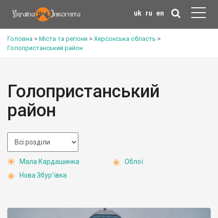
uk
ru
en
Головна
>
Міста та регіони
>
Херсонська область
>
Голопристанський район
Голопристанський
район
Мала Кардашинка
Облої
Нова Збур'ївка