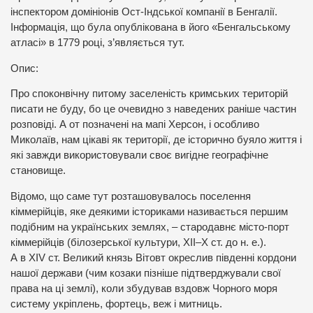
інспектором домініонів Ост-Індської компанії в Бенгалії.
Інформація, що була опублікована в його «Бенгальському
атласі» в 1779 році, з’являється тут.
Опис:
Про споконвічну питому заселеність кримських територій
писати не буду, бо це очевидно з наведених раніше частин
розповіді. А от позначені на мапі Херсон, і особливо
Миколаїв, нам цікаві як території, де історично буяло життя і
які завжди використовували своє вигідне географічне
становище.
Відомо, що саме тут розташовувалось поселення
кіммерійців, яке деякими істориками називається першим
подібним на українських землях, – стародавнє місто-порт
кіммерійців (білозерської культури, XII–X ст. до н. е.).
А в XIV ст. Великий князь Вітовт окреслив південні кордони
нашої держави (чим козаки пізніше підтверджували свої
права на ці землі), коли збудував вздовж Чорного моря
систему укріплень, фортець, веж і митниць.