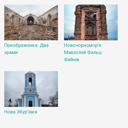
Преображенка. Два
Новочорномор’я.
храми
Мавзолей Фальц-
Фейнів
Нова Збур’ївка