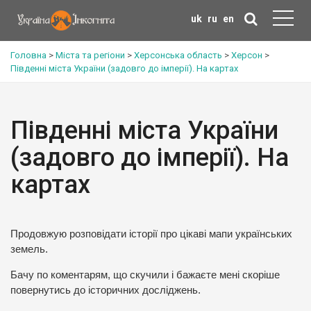
uk
ru
en
Головна
>
Міста та регіони
>
Херсонська область
>
Херсон
>
Південні міста України (задовго до імперії). На картах
Південні міста України
(задовго до імперії). На
картах
Продовжую розповідати історії про цікаві мапи українських
земель.
Бачу по коментарям, що скучили і бажаєте мені скоріше
повернутись до історичних досліджень.