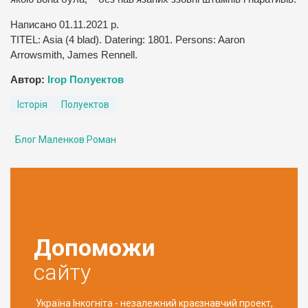
Написано 01.11.2021 р.
TITEL: Asia (4 blad). Datering: 1801. Persons: Aaron
Arrowsmith, James Rennell.
Автор:
Ігор Полуектов
Історія
Полуектов
Блог Маленков Роман
Допоможи
сайту
Україна Інкогніта - незалежний краєзнавчий проект,