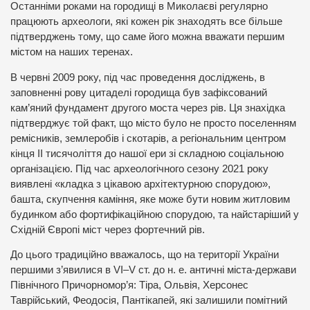
Останніми роками на городищі в Миколаєві регулярно
працюють археологи, які кожен рік знаходять все більше
підтверджень тому, що саме його можна вважати першим
містом на наших теренах.
В червні 2009 року, під час проведення досліджень, в
заповненні рову цитаделі городища був зафіксований
кам’яний фундамент другого моста через рів. Ця знахідка
підтверджує той факт, що місто було не просто поселенням
ремісників, землеробів і скотарів, а регіональним центром
кінця ІІ тисячоліття до нашої ери зі складною соціальною
організацією. Під час археологічного сезону 2021 року
виявлені «кладка з цікавою архітектурною спорудою»,
башта, скупчення каміння, яке може бути новим житловим
будинком або фортифікаційною спорудою, та найстаріший у
Східній Європі міст через фортечний рів.
До цього традиційно вважалось, що на території України
першими з’явилися в VI–V ст. до н. е. античні міста-держави
Північного Причорномор’я: Тіра, Ольвія, Херсонес
Таврійський, Феодосія, Пантікапей, які залишили помітний