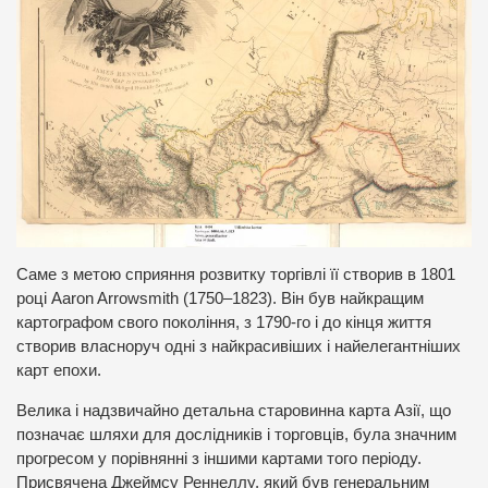
Саме з метою сприяння розвитку торгівлі її створив в 1801
році Aaron Arrowsmith (1750–1823). Він був найкращим
картографом свого покоління, з 1790-го і до кінця життя
створив власноруч одні з найкрасивіших і найелегантніших
карт епохи.
Велика і надзвичайно детальна старовинна карта Азії, що
позначає шляхи для дослідників і торговців, була значним
прогресом у порівнянні з іншими картами того періоду.
Присвячена Джеймсу Реннеллу, який був генеральним