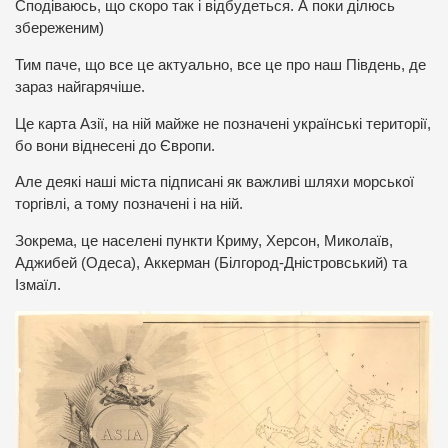
Сподіваюсь, що скоро так і відбудеться. А поки ділюсь
збереженим)
Тим паче, що все це актуально, все це про наш Південь, де
зараз найгарячіше.
Це карта Азії, на ній майже не позначені українські території,
бо вони віднесені до Європи.
Але деякі наші міста підписані як важливі шляхи морської
торгівлі, а тому позначені і на ній.
Зокрема, це населені пункти Криму, Херсон, Миколаїв,
Аджибей (Одеса), Аккерман (Білгород-Дністровський) та
Ізмаїл.