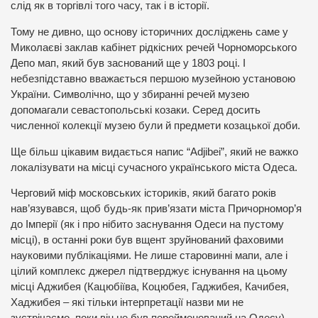
слід як в торгівлі того часу, так і в історії.
Тому не дивно, що основу історичних досліджень саме у
Миколаєві заклав кабінет рідкісних речей Чорноморського
Депо мап, який був заснований ще у 1803 році. І
небезпідставно вважається першою музейною установою
України. Символічно, що у збиранні речей музею
допомагали севастопольські козаки. Серед досить
численної колекції музею були й предмети козацької доби.
Ще більш цікавим видається напис “Adjibei”, який не важко
локалізувати на місці сучасного українського міста Одеса.
Черговий міф московських істориків, який багато років
нав’язувався, щоб будь-як прив’язати міста Причорномор’я
до Імперії (як і про нібито заснування Одеси на пустому
місці), в останні роки був вщент зруйнований фаховими
науковими публікаціями. Не лише старовинні мапи, але і
цілий комплекс джерел підтверджує існування на цьому
місці Аджибея (Кацюбіїва, Коцюбея, Гаджибея, Качибея,
Хаджибея – які тільки інтерпретації назви ми не