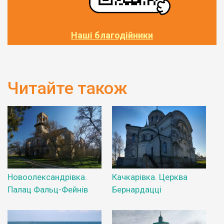
Наші благодійники
Читайте також
Новоолександрівка.
Качкарівка. Церква
Палац Фальц-Фейнів
Бернардацці