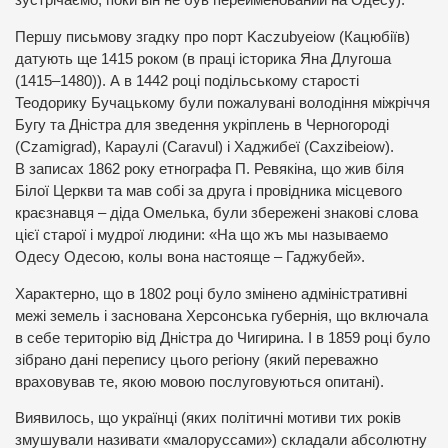
зустрічаємо, поки він не був перейменований на Одесу).
Першу письмову згадку про порт Kaczubyeiow (Кацюбіїв)
датують ще 1415 роком (в праці історика Яна Длугоша
(1415–1480)). А в 1442 році подільському старості
Теодорику Бучацькому були пожалувані володіння міжріччя
Бугу та Дністра для зведення укріплень в Черногороді
(Czamigrad), Караулі (Caravul) і Хаджибеї (Caxzibeiow).
В записах 1862 року етнографа П. Ревякіна, що жив біля
Білої Церкви та мав собі за друга і провідника місцевого
краєзнавця – діда Омелька, були збережені знакові слова
цієї старої і мудрої людини: «На що жъ мы называемо
Одесу Одесою, колы вона настояще – Гаджубей».
Характерно, що в 1802 році було змінено адміністративні
межі земель і заснована Херсонська губернія, що включала
в себе територію від Дністра до Чигирина. І в 1859 році було
зібрано дані перепису цього регіону (який переважно
враховував те, якою мовою послуговуються опитані).
Виявилось, що українці (яких політичні мотиви тих років
змушували називати «малоруссами») складали абсолютну