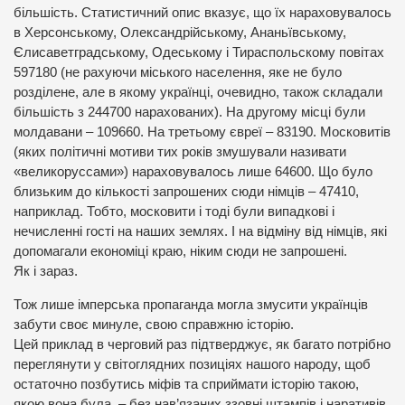
більшість. Статистичний опис вказує, що їх нараховувалось
в Херсонському, Олександрійському, Ананьївському,
Єлисаветградському, Одеському і Тираспольскому повітах
597180 (не рахуючи міського населення, яке не було
розділене, але в якому українці, очевидно, також складали
більшість з 244700 нарахованих). На другому місці були
молдавани – 109660. На третьому євреї – 83190. Московитів
(яких політичні мотиви тих років змушували називати
«великоруссами») нараховувалось лише 64600. Що було
близьким до кількості запрошених сюди німців – 47410,
наприклад. Тобто, московити і тоді були випадкові і
нечисленні гості на наших землях. І на відміну від німців, які
допомагали економіці краю, ніким сюди не запрошені.
Як і зараз.
Тож лише імперська пропаганда могла змусити українців
забути своє минуле, свою справжню історію.
Цей приклад в черговий раз підтверджує, як багато потрібно
переглянути у світоглядних позиціях нашого народу, щоб
остаточно позбутись міфів та сприймати історію такою,
якою вона була, – без нав’язаних ззовні штампів і наративів.