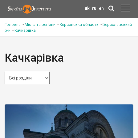
uk
ru
en
Головна
>
Міста та регіони
>
Херсонська область
>
Бериславський
р-н
>
Качкарівка
Качкарівка