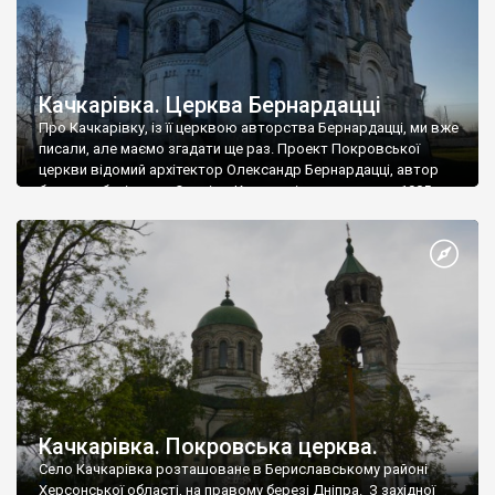
Качкарівка. Церква Бернардацці
Про Качкарівку, із її церквою авторства Бернардацці, ми вже
писали, але маємо згадати ще раз. Проект Покровської
церкви відомий архітектор Олександр Бернардацці, автор
багатьох будівель у Одесі та Кишиневі, представив у 1905
році. Але коштів на будівництво не було, тому його відклали.
У 1907 році архітектор помер, а будівництво почали чи то у
1910-му, чи […]
Качкарівка. Покровська церква.
Село Качкарівка розташоване в Бериславському районі
Херсонської області, на правому березі Дніпра. З західної