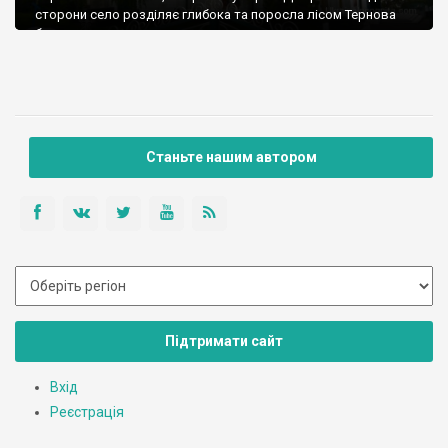
сторони село розділяє глибока та поросла лісом Тернова
балка.
Станьте нашим автором
Підтримати сайт
Вхід
Реєстрація