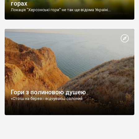
горах
Локація "Херсонські гори" не так ще відома Україні...
Гори з полиновою душею
«Стоїш на березі і відчуваєш солоний