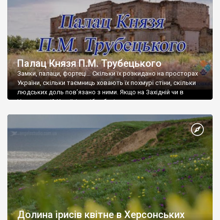
Палац Князя П.М. Трубецького
Замки, палаци, фортеці… Скільки їх розкидано на просторах
України, скільки таємниць ховають їх похмурі стіни, скільки
людських доль пов’язано з ними. Якщо на Західній чи в
Центральній Україні подібна будівля не в диковинку, то на
Півдні – велика рідкість. Нажаль більшість із них, на відмінну
від своїх колег по архітектурі на Заході, окрім того, що […]
Долина ірисів квітне в Херсонських