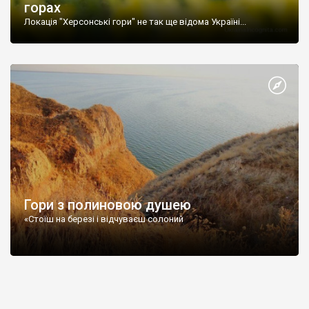
горах
Локація "Херсонські гори" не так ще відома Україні...
Гори з полиновою душею
«Стоїш на березі і відчуваєш солоний