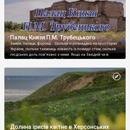
Палац Князя П.М. Трубецького
Замки, палаци, фортеці… Скільки їх розкидано на просторах
України, скільки таємниць ховають їх похмурі стіни, скільки
людських доль пов’язано з ними. Якщо на Західній чи в
Центральній Україні подібна будівля не в диковинку, то на
Півдні – велика рідкість. Нажаль більшість із них, на відмінну
від своїх колег по архітектурі на Заході, окрім того, що […]
Долина ірисів квітне в Херсонських