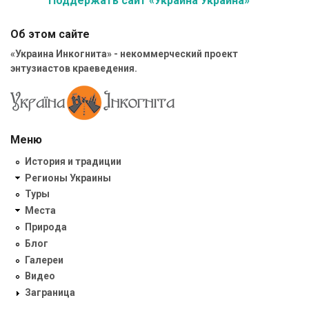
Поддержать сайт «Украина Украина»
Об этом сайте
«Украина Инкогнита» - некоммерческий проект
энтузиастов краеведения.
Меню
История и традиции
Регионы Украины
Туры
Места
Природа
Блог
Галереи
Видео
Заграница