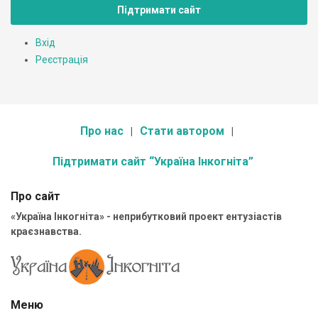
Підтримати сайт
Вхід
Реєстрація
Про нас
Стати автором
Підтримати сайт “Україна Інкогніта”
Про сайт
«Україна Інкогніта» - неприбутковий проект ентузіастів
краєзнавства.
Меню