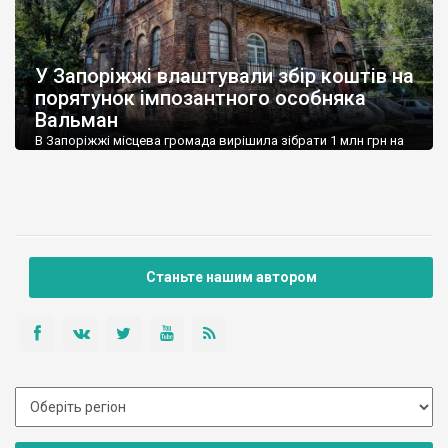
У Запоріжжі влаштували збір коштів на
порятунок імпозантного особняка
Вальман
В Запоріжжі місцева громада вирішила зібрати 1 млн грн на
проєкт реставрації садиби Вальман у вигляді замку. Ініціативу
активно підтримує Широківська територіальна громада, до
якої належить споруда. Розуміючи, що самостійно зібрати
великі кошти у місцевій громаді неможливо, мешканці
вирішили звернутися до спонсорів, донорів та меценатів.
Через аукціони та звернення до громадськості запустили
процес збору коштів. […]
Станьте нашим автором