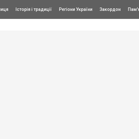
ниця
Історія і традиції
Регіони України
Закордон
Пам'