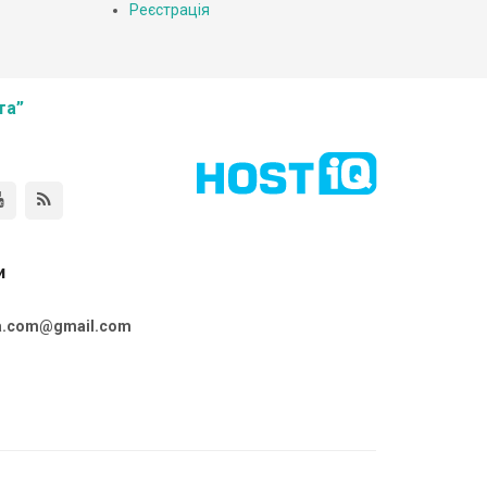
Реєстрація
та”
и
ta.com@gmail.com