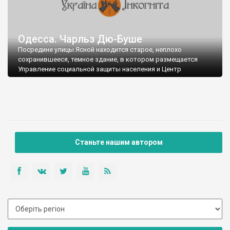
Одесса. Чарльз Дю-Буше
Посредине улицы Ясной находится старое, неплохо
сохранившееся, темное здание, в котором размещается
Управление социальной защиты населения и Центр
милосердия.
Ранее это было здание клиники Чарльза Дю-Буше.
Что известно о Чарльзе Дю-Буше?
Станьте нашим автором