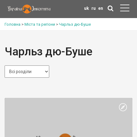
uk
ru
en
Головна
>
Міста та регіони
>
Чарльз дю-Буше
Чарльз дю-Буше