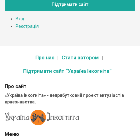
Підтримати сайт
Вхід
Реєстрація
Про нас
Стати автором
Підтримати сайт “Україна Інкогніта”
Про сайт
«Україна Інкогніта» - неприбутковий проект ентузіастів
краєзнавства.
Меню