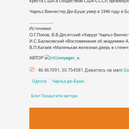
Креста США и Обществом США-СССР, организуя
Чарльз Винчестер Дю-Буше умер в 1946 году в Бо
……………..
Источники:
О.Г.Попов, В.В.Десятский «Хирург Чарльз Винче
И.С.Балаховский «Воспоминания об академике А
В.П.Катаев «Маленькая железная дверь в стене»
АВТОР
voyager_a
46.467091, 30.754581 Дивитись на мапі
Go
Одесса
Чарльз дю-Буше
Блог Позаштатні автори