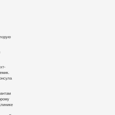
оторую
й
хт-
емик.
онсула
рантам
орому
клинике