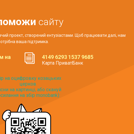
поможи
сайту
авчий проект, створений ентузіастами. Щоб працювати далі, нам
отрібна ваша підтримка.
м на
4149 6293 1537 9685
Карта ПриватБанк
ір на оцифровку козацьких
церков
исни на картинці, або скануй
силання на збір monobank):