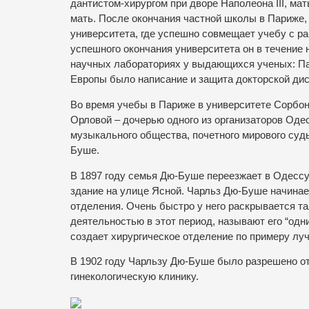
дантистом-хирургом при дворе Наполеона III, ма
мать. После окончания частной школы в Париже,
университета, где успешно совмещает учебу с р
успешного окончания университета он в течение
научных лабораториях у выдающихся ученых: Пас
Европы было написание и защита докторской дисс
Во время учебы в Париже в университете Сорбо
Орловой – дочерью одного из организаторов Оде
музыкального общества, почетного мирового судь
Буше.
В 1897 году семья Дю-Буше переезжает в Одессу 
здание на улице Ясной. Чарльз Дю-Буше начинае
отделения. Очень быстро у него раскрывается т
деятельностью в этот период, называют его “од
создает хирургическое отделение по примеру лу
В 1902 году Чарльзу Дю-Буше было разрешено от
гинекологическую клинику.