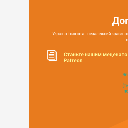
До
Україна Інкогніта - незалежний краєзн
п
Станьте нашим меценато
Patreon
Зб
(т
по