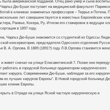
ть была американской подданой. Отец рано умер и сына воспит
 Чарльз Дю-Буше поступает на медицинский факультет Парижск
аботой в клиниках знаменитых профессоров – Террье и Потена. 
 нескольких лет совершенствуется в известных Европейских кли
тера, Ранвье, Кохера, Ру. Итогом его стажировок в ведущих кл
ертации в 1897 году.
нна, Чарльз Дю-Буше знакомится со студенткой из Одессы Люд
сской консерватории, председателя Одесского отделения Русск
и В. А. Орлова. В 1889 (1891?) году Л.В.Орлова становится жен
и живет сначал на улице Елисаветинской 7. Позже они перееду
т работать в городской больнице ординатором хирургического
алант хирурга. Современники Дю-Буше, наблюдая за его хирурги
ним из лучших хирургов Европы”. В Новой городской больнице Д
чших клиник Европы.
крыть в Отраде на улице Ясной частную хирургическую и