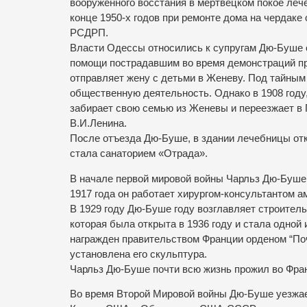
вооруженного восстания в мертвецком покое ле
конце 1950-х годов при ремонте дома на чердаке
РСДРП.
Власти Одессы относились к супругам Дю-Буше 
помощи пострадавшим во время демонстраций про
отправляет жену с детьми в Женеву. Под тайны
общественную деятельность. Однако в 1908 году
забирает свою семью из Женевы и переезжает в П
В.И.Ленина.
После отъезда Дю-Буше, в здании лечебницы от
стала санаторием «Отрада».
В начале первой мировой войны Чарльз Дю-Буше 
1917 года он работает хирургом-консультантом а
В 1929 году Дю-Буше году возглавляет строител
которая была открыта в 1936 году и стала одно
награжден правительством Франции орденом “Поч
установлена его скульптура.
Чарльз Дю-Буше почти всю жизнь прожил во Фра
Во время Второй Мировой войны Дю-Буше уезжае