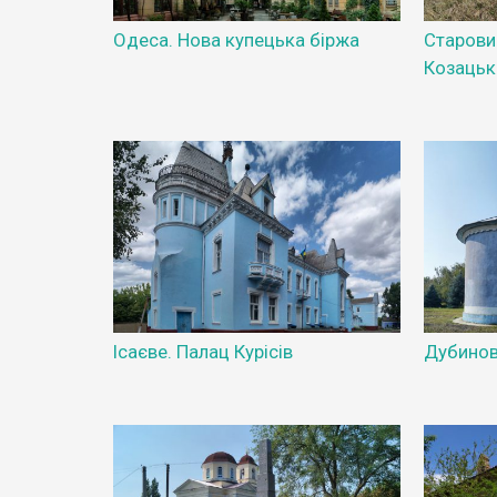
Одеса. Нова купецька біржа
Старовин
Козацьк
Ісаєве. Палац Курісів
Дубино