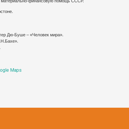
 материально-финансовую помощь СССР.
стоне.
стер Дю-Буше – «Человек мира».
.Н.Бахе».
.
ogle Maps