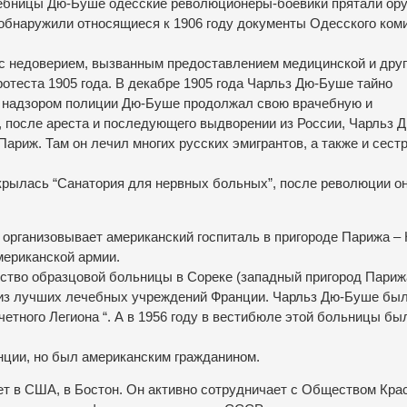
чебницы Дю-Буше одесские революционеры-боевики прятали ору
 обнаружили относящиеся к 1906 году документы Одесского ком
с недоверием, вызванным предоставлением медицинской и дру
теста 1905 года. В декабре 1905 года Чарльз Дю-Буше тайно
м надзором полиции Дю-Буше продолжал свою врачебную и
, после ареста и последующего выдворении из России, Чарльз 
ариж. Там он лечил многих русских эмигрантов, а также и сест
крылась “Санатория для нервных больных”, после революции о
организовывает американский госпиталь в пригороде Парижа – 
мериканской армии.
ьство образцовой больницы в Сореке (западный пригород Париж
й из лучших лечебных учреждений Франции. Чарльз Дю-Буше бы
етного Легиона “. А в 1956 году в вестибюле этой больницы бы
нции, но был американским гражданином.
т в США, в Бостон. Он активно сотрудничает с Обществом Кра