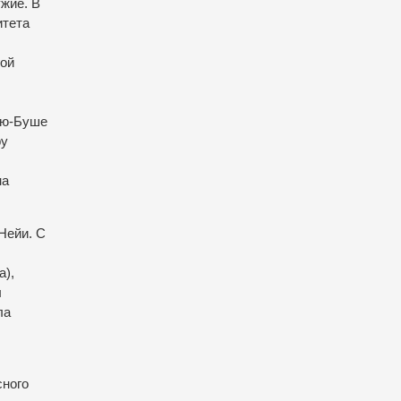
жие. В
итета
гой
Дю-Буше
ру
на
Нейи. С
а),
л
ла
сного