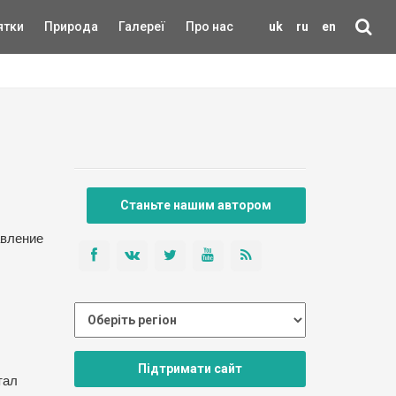
ятки
Природа
Галереї
Про нас
uk
ru
en
Станьте нашим автором
авление
Підтримати сайт
тал