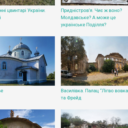
ні цвинтарі України.
Придністров’я. Чиє ж воно?
і
Молдавське? А може це
українське Поділля?
ве
Василівка. Палац “Лігво вовка
та Фрейд