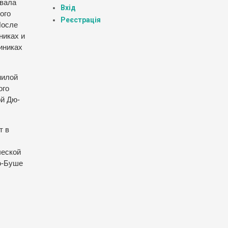
ывала
Вхід
ого
Реєстрація
После
никах и
иниках
милой
ого
ой Дю-
т в
ческой
ю-Буше