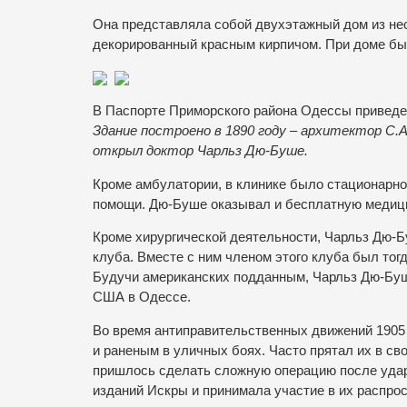
Она представляла собой двухэтажный дом из нео
декорированный красным кирпичом. При доме бы
В Паспорте Приморского района Одессы приведен
Здание построено в 1890 году – архитектор С.А
открыл доктор Чарльз Дю-Буше.
Кроме амбулатории, в клинике было стационарно
помощи. Дю-Буше оказывал и бесплатную медици
Кроме хирургической деятельности, Чарльз Дю-Б
клуба. Вместе с ним членом этого клуба был то
Будучи американских подданным, Чарльз Дю-Буш
США в Одессе.
Во время антиправительственных движений 190
и раненым в уличных боях. Часто прятал их в сво
пришлось сделать сложную операцию после удар
изданий Искры и принимала участие в их распро