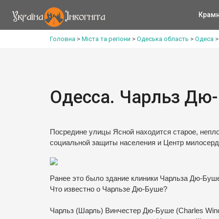
Крам
Головна
>
Міста та регіони
>
Одеська область
>
Одеса
Одесса. Чарльз Дю
Посредине улицы Ясной находится старое, непло
социальной защиты населения и Центр милосерд
Ранее это было здание клиники Чарльза Дю-Буш
Что известно о Чарльзе Дю-Буше?
Чарльз (Шарль) Винчестер Дю-Буше (Charles Winc