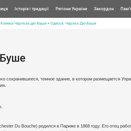
ниця
Історія і традиції
Регіони України
Закордон
Пам'
>
Клініка Чарльза дю-Буше
>
Одесса. Чарльз Дю-Буше
-Буше
хо сохранившееся, темное здание, в котором размещается Упр
ия.
е.
hester Du Bouche) родился в Париже в 1868 году. Его отец рабо