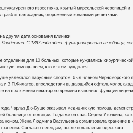
штукатуренного известняка, крытый марсельской черепицей и
л разбит палисадник, огороженный коваными решетками.
а другая дата основания клиники:
.Ландесман. С 1897 года здесь функционировала лечебница, к
е отделение для 10 больных, которые нуждались хирургическо
нскую помощь всем, кто в этом нуждался.
уше увлекался парусным спортом, был членом Черноморского я
гда и В.П.Филатов, впоследствии выдающийся офтальмолог, акад
е на протяжении некоторого времени выполнял функции вице-к
5 года Чарльз Дю-Буше оказывал медицинскую помощь демонст
ей больнице от полиции. Тогда же он спас Сергея Уточкина, кот
а ножом. Жена Людмила Васильевна организовала хранение в 
странении. Согласно легендам, после подавления одесского