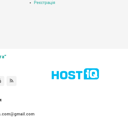
Реєстрація
та”
и
ta.com@gmail.com