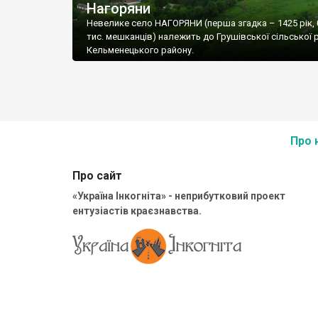
Нагоряни
Невелике село НАГОРЯНИ (перша згадка – 1425 рік, 
тис. мешканців) належить до Грушівської сільської 
Кельменецького району.
Про 
Про сайт
«Україна Інкогніта» - неприбутковий проект
ентузіастів краєзнавства.