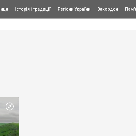
ниця
Історія і традиції
Регіони України
Закордон
Пам'