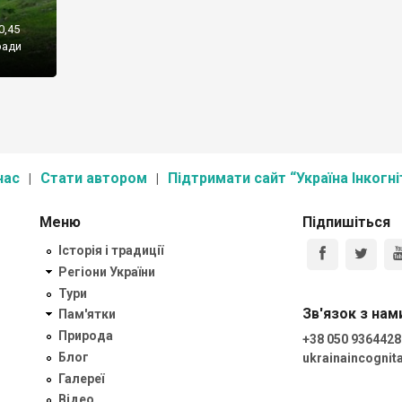
0,45
ради
нас
Стати автором
Підтримати сайт “Україна Інкогні
Меню
Підпишіться
Історія і традиції
Регіони України
Тури
Зв'язок з нам
Пам'ятки
Природа
+38 050 9364428
Блог
ukrainaincogni
Галереї
Відео