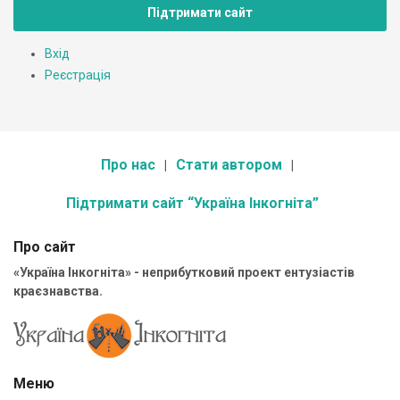
Підтримати сайт
Вхід
Реєстрація
Про нас
Стати автором
Підтримати сайт “Україна Інкогніта”
Про сайт
«Україна Інкогніта» - неприбутковий проект ентузіастів
краєзнавства.
Меню