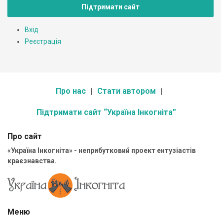
Підтримати сайт
Вхід
Реєстрація
Про нас
Стати автором
Підтримати сайт “Україна Інкогніта”
Про сайт
«Україна Інкогніта» - неприбутковий проект ентузіастів
краєзнавства.
Меню