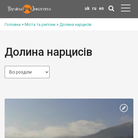
uk
ru
en
Головна
>
Міста та регіони
>
Долина нарцисів
Долина нарцисів