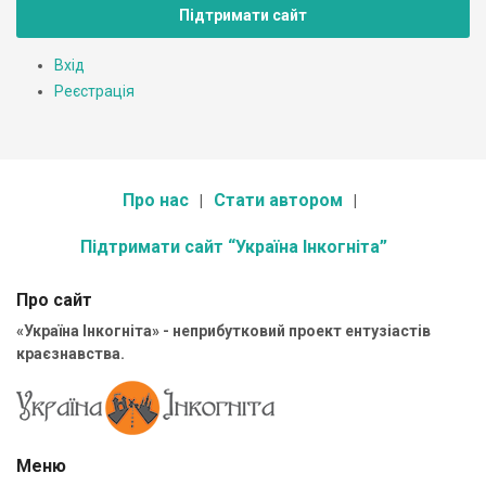
Підтримати сайт
Вхід
Реєстрація
Про нас
Стати автором
Підтримати сайт “Україна Інкогніта”
Про сайт
«Україна Інкогніта» - неприбутковий проект ентузіастів
краєзнавства.
Меню