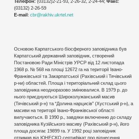
Телефон:
(03132)2-21-93, 2-26-32, 2-24-44;
Факс
:
(03132) 2-26-59
Е-mail
:
cbr@rakhiv.ukrtel.net
Основою Карпатського біосферного заповідника був
Карпатський державний заповідник, створений
Постановою Ради Міністрів УРСР від 12 листопада
1968 р. № 568 на площі 12672 га на території Івано-
Франківської та Закарпатської (Рахівський і Тячівський
р-ни) областей. Площа і територіальний склад цього
заповідника неодноразово змінювалися. В 1979 р. до
нього приєднуються Широколужанський масив
(Тячівський р-н) та “Долина нарцисів” (Хустський р-н), а
масиви на території Івано-Франківської області
вилучаються. В 1990 р., завдяки включенню до складу
заповідника Кузійського масиву (Рахівський р-н), його
площа досягає 19899 га. У 1992 році заповідник
отримав від ЮНЕСКО сертифікат про віднесення