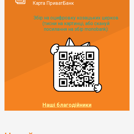
Карта ПриватБанк
Збір на оцифровку козацьких церков
(тисни на картинці, або скануй
посилання на збір monobank):
Наші благодійники