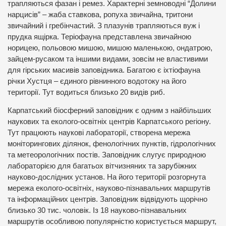
трапляються фазан і ремез. Характерні земноводні “Долини
нарцисів” – жаба ставкова, ропуха звичайна, тритони
звичайний і гребінчастий. З плазунів трапляються вуж і
прудка ящірка. Теріофауна представлена звичайною
норицею, польовою мишою, мишою маленькою, ондатрою,
зайцем-русаком та іншими видами, зовсім не властивими
для гірських масивів заповідника. Багатою є іхтіофауна
річки Хустця – єдиного рівнинного водотоку на його
території. Тут водиться близько 20 видів риб.
Карпатський біосферний заповідник є одним з найбільших
наукових та еколого-освітніх центрів Карпатського регіону.
Тут працюють наукові лабораторії, створена мережа
моніторингових ділянок, фенологічних пунктів, гідрологічних
та метеорологічних постів. Заповідник слугує природною
лабораторією для багатьох вітчизняних та зарубіжних
науково-дослідних установ. На його території розгорнута
мережа еколого-освітніх, науково-пізнавальних маршрутів
та інформаційних центрів. Заповідник відвідують щорічно
близько 30 тис. чоловік. Із 18 науково-пізнавальних
маршрутів особливою популярністю користується маршрут,