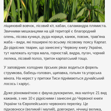
ліщиновий вовчок, лісовий кіт, кабан, саламандра плямиста.
Звичними мешканцями на цій території є благородний
олень, лісова куниця, руда нориця, канюк, повзик, трав’яна
жаба – види, які поширені по всьому лісовому поясу Карпат.
До рідкісних тварин, що занесені у Червону книгу України,
тут належать кутора мала, горностай, видра, пугач, чорний
лелека, лісовий полоз, тритон карпатський тощо.
У заповідних холодних гірських ріках водиться форель
струмкова, бабець-головач, щипавка, гольян та угорська
мінога. На нерест у притоки Тиси піднімаються дунайський
лосось і харіус.
Дуже різноманітною є фауна рукокрилих, яка налічує 21 вид
кажанів, з них 10 є рідкісними і занесені до Червоної книги
України та Європейського червоного переліку. Це
підковоноси (великий і малий), довгокрил, нічниці велика,