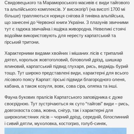
Свидовецького та Марамороського масивів є види тайгового
та альпійського комплексів. У високогір’ї (на висоті 1700 мі
більше) трапляються нориця снігова й тинівка альпійська,
що занесені до Червоної книги України. З плазунів звичними
тут є гадюка звичайна і ящірка живородна. Невеликі стоячі
водойми використовують для нересту карпатський та
гірський тритони.
Характерними видами хвойних і мішаних лісів є трипалий
дятел, корольок жовтоголовий, біловолий дрізд, шишкар
ялиновий, карпатський підвид глухаря, рись, ведмідь бурий
тощо. Тут широко представлені види, характерні для всього
лісового поясу Карпат: гірські підвиди благородного оленя,
кабана, а також козуля, вовк, сова сіра, оляпка та інші.
Фауна букових пралісів Карпатського заповідника є дуже
своєрідною. Тут зустрічаються як суто “тайгові” види – рись,
довгохвоста сова, жовна, снігур, так і характерні для
широколистяних лісів – чорний дрізд, середній, білоспинний
і сивий
дятли, мухоловка, костогриз, голуб-синяк,