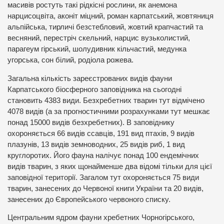
масивів ростуть такі рідкісні рослини, як анемона
нарцисоцвіта, аконіт міцний, роман карпатський, жовтяниця
альпійська, тирличі безстебловий, жовтий крапчастий та
весняний, перестріч скельний, нарцис вузьколистий,
парагеум гірський, шолудивник кільчастий, медунка
угорська, сон білий, родіола рожева.
Загальна кількість зареєстрованих видів фауни
Карпатського біосферного заповідника на сьогодні
становить 4383 види. Безхребетних тварин тут відмічено
4078 видів (а за прогностичними розрахунками тут мешкає
понад 15000 видів безхребетних). В заповіднику
охороняється 66 видів ссавців, 191 вид птахів, 9 видів
плазунів, 13 видів земноводних, 25 видів риб, 1 вид
круглоротих. Його фауна налічує понад 100 ендемічних
видів тварин, з яких щонайменше два відомі тільки для цієї
заповідної території. Загалом тут охороняється 75 види
тварин, занесених до Червоної книги України та 20 видів,
занесених до Європейського червоного списку.
Центральним ядром фауни хребетних Чорногірського,