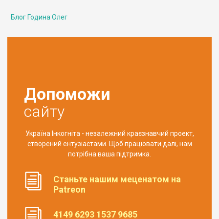
Блог Година Олег
Допоможи
сайту
Україна Інкогніта - незалежний краєзнавчий проект,
створений ентузіастами. Щоб працювати далі, нам
потрібна ваша підтримка.
Станьте нашим меценатом на
Patreon
4149 6293 1537 9685