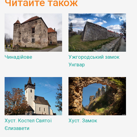
Читайте також
Чинадійове
Ужгородський замок
Унгвар
Хуст. Костел Святої
Хуст. Замок
Єлизавети