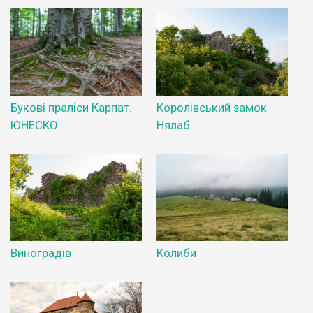
Букові праліси Карпат.
Королівський замок
ЮНЕСКО
Нялаб
Виноградів
Колиби