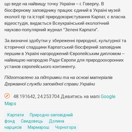
що веде на найвищу точку України – г. Говерлу. В
біосферному заповіднику працює єдиний в Україні музей
екології гір та історії природокористування Карпат, є власна
відеостудія, видається Всеукраїнський екологічний
науково-популярний журнал “Зелені Карпати”.
За визначні здобутки у збереженні природної, культурної та
історичної спадщини Карпатський біосферний заповідник
першим в Україні нагороджений Європейським дипломом –
найвищою нагородою Ради Європи для природоохоронних
установ європейського континенту.
Підготовлено за підтримки та на основі матеріалів
Державної служби заповідної справи України
48.191642, 24.253704 Дивитись на мапі
Google
Maps
Карпати
Природно-заповідний
фонд
Свидовець
Долина
нарцисів
Мармарош
Чорногора