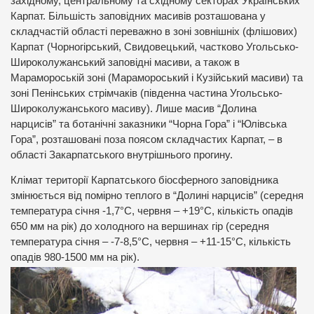
західному, центральному та східному секторах Українських
Карпат. Більшість заповідних масивів розташована у
складчастій області переважно в зоні зовнішніх (флішових)
Карпат (Чорногірський, Свидовецький, частково Угольсько-
Широколужанський заповідні масиви, а також в
Марамороській зоні (Марамороський і Кузійський масиви) та
зоні Пенінських стрімчаків (південна частина Угольсько-
Широколужанського масиву). Лише масив “Долина
нарцисів” та ботанічні заказники “Чорна Гора” і “Юлівська
Гора”, розташовані поза поясом складчастих Карпат, – в
області Закарпатського внутрішнього прогину.
Клімат території Карпатського біосферного заповідника
змінюється від помірно теплого в “Долині нарцисів” (середня
температура січня -1,7°С, червня – +19°С, кількість опадів
650 мм на рік) до холодного на вершинах гір (середня
температура січня – -7-8,5°С, червня – +11-15°С, кількість
опадів 980-1500 мм на рік).