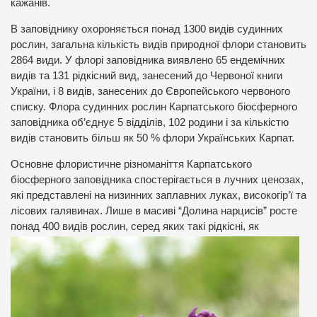
кажанів.
В заповіднику охороняється понад 1300 видів судинних
рослин, загальна кількість видів природної флори становить
2864 види. У флорі заповідника виявлено 65 ендемічних
видів та 131 рідкісний вид, занесений до Червоної книги
України, і 8 видів, занесених до Європейського червоного
списку. Флора судинних рослин Карпатського біосферного
заповідника об’єднує 5 відділів, 102 родини і за кількістю
видів становить більш як 50 % флори Українських Карпат.
Основне флористичне різноманіття Карпатського
біосферного заповідника спостерігається в лучних ценозах,
які представлені на низинних заплавних луках, високогір’ї та
лісових галявинах. Лише в масиві “Долина нарцисів” росте
понад 400
видів рослин, серед яких такі рідкісні, як