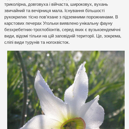
триколірна, довговуха і війчаста, широковух, вухань
звичайний та вечірниця мала. Існування більшості
рукокрилих тісно пов’язане з підземними порожнинами. В
карстових печерах Угольки виявлено унікальну фауну
безхребетних-троглобіонтів, серед яких є вузькоендемічні
види, відомі тільки на цій заповідній території. Це, зокрема,
сліпі види турунів та ногохвісток.