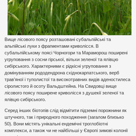
Вище лісового поясу розташовані субальпійські та
альпійські луки з фрагментами криволісся. В
субальпійському поясі Чорногори та Мараморош поширені
угруповання з сосни гірської, вільхи зеленої та ялівцю
сибірського. Характерними є рідкісні угруповання з
домінуванням рододендрона східнокарпатського, верб
трав’яної і туполистої та високотравних видів аденостилеса
сіролистого й осоту Вальдштейна. На Свидовці вище
лісового поясу поширене криволісся з душекії зеленої та
ялівцю сибірського.
Серед інших біотопів слід відмітити підземні порожнини як
штучного, так і природного походження (загалом близько
50). Вони містять унікальні ендемічні троглобіотні
комплекси, а також чи не найбільші у Європі зимові колонії