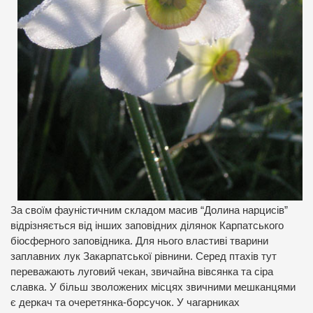
За своїм фауністичним складом масив “Долина нарцисів”
відрізняється від інших заповідних ділянок Карпатського
біосферного заповідника. Для нього властиві тварини
заплавних лук Закарпатської рівнини. Серед птахів тут
переважають луговий чекан, звичайна вівсянка та сіра
славка. У більш зволожених місцях звичними мешканцями
є деркач та очеретянка-борсучок. У чагарниках