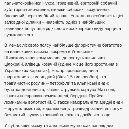
пальчатокорінники Фукса і травневий, еритроній собачий
зуб, тирлич звичайний, півники сибірські, зозулинець
блошиний, перстач білий та інші. Унікальна особливість цієї
заповідної ділянки – наявність однієї з найбільших
рівнинних популяцій рідкісного високогірного виду нарциса
вузьколистого.
В межах лісового поясу найбільше флористичне багатство
на вапнякових пасмах, зокрема в Угольсько-
Широколужанському масиві, де ростуть кизильник
цілокраїй, ялівець козачий (єдине місце його зростання в
Українських Карпатах), жостір проносний, липа
широколиста, тис ягідний (біля 1,5 тис. особин), а з
трав’янистих рослин – петрофіли та альпійські види:
булатка довголиста, в’язіль стрункий, кортуза Маттіолі,
півники несправжньосмикавцеві, борідник Прейса,
ломикамінь волотистий. Є також неморальні та аридні види
– арум плямистий, коральковець тричінадрізаний, епіпогіум
безлистий, вужачка звичайна, фіалка дакійська тощо.
У субальпійському та альпійському поясах заповідних