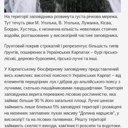
На території заповідника розвинута густа річкова мережа.
Тут течуть ріки М. Уголька, В. Уголька, Лужанка, Кісва,
Богдан, Хустець, є незначна кількість невеликих стоячих
водойм, розташованих у високогірній частині заповідника.
Ґрунтовий покрив строкатий і репрезентує більшість типів
ґрунтів, поширених в Українських Карпатах – бурі гірсько-
лісові, дерново-буроземні, гірсько-лучні та інші.
У Карпатському біосферному заповіднику представлений
весь комплекс висотної поясності Українських Карпат – від
елементів передгірних лук і дібров до альпійського поясу з
лучними, скельно-лишайниковими ландшафтами. Територія
заповідника вкрита переважно лісовою рослинністю, яка
займає більше 90 % його загальної площі. Лучні ценози
займають лише близько 5% заповідної території і розміщені
на низинних заплавних луках масиву “Долина нарцисів”, у
високогір’ї та на лісових галявинах. Решту території
займають скелясті виходи, кам’янисті розсипи та водотоки.