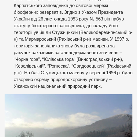
Карпатського заповідника до світової мережі
біосферних резерватів. Згідно з Указом Президента
України від 26 листопада 1993 року № 563 він набув
статусу біосферного заповідника, до складу його
території увійшли Стужицький (Великоберезнянський р-
н) та Мармароський (Рахівський р-н) масиви. У 1997 р.
територія заповідника знову була розширена за
рахунок заказників загальнодержавного значення –
“Чорна гора”, “Юлівська гора” (Виноградівський р-н),
“Кевелівський”, “Рогнеска”, “Свидовецький” (Рахівський
р-н). На базі Стужицького масиву у вересні 1999 р. було
створено окрему природоохоронну установу –
Ужанський національний природний парк.