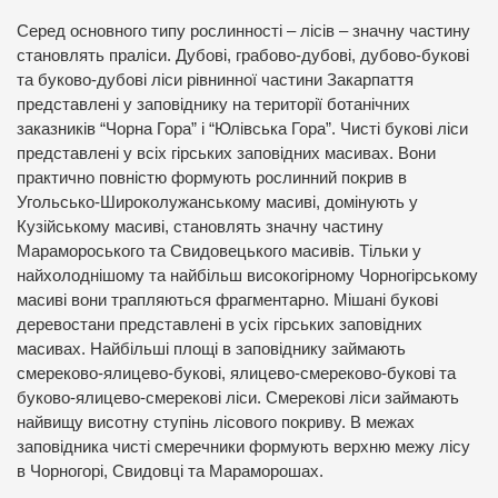
Серед основного типу рослинності – лісів – значну частину
становлять праліси. Дубові, грабово-дубові, дубово-букові
та буково-дубові ліси рівнинної частини Закарпаття
представлені у заповіднику на території ботанічних
заказників “Чорна Гора” і “Юлівська Гора”. Чисті букові ліси
представлені у всіх гірських заповідних масивах. Вони
практично повністю формують рослинний покрив в
Угольсько-Широколужанському масиві, домінують у
Кузійському масиві, становлять значну частину
Марамороського та Свидовецького масивів. Тільки у
найхолоднішому та найбільш високогірному Чорногірському
масиві вони трапляються фрагментарно. Мішані букові
деревостани представлені в усіх гірських заповідних
масивах. Найбільші площі в заповіднику займають
смереково-ялицево-букові, ялицево-смереково-букові та
буково-ялицево-смерекові ліси. Смерекові ліси займають
найвищу висотну ступінь лісового покриву. В межах
заповідника чисті смеречники формують верхню межу лісу
в Чорногорі, Свидовці та Мараморошах.