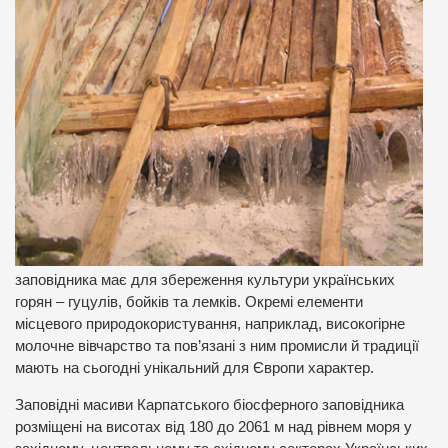
заповідника має для збереження культури українських
горян – гуцулів, бойків та лемків. Окремі елементи
місцевого природокористування, наприклад, високогірне
молочне вівчарство та пов’язані з ним промисли й традиції
мають на сьогодні унікальний для Європи характер.
Заповідні масиви Карпатського біосферного заповідника
розміщені на висотах від 180 до 2061 м над рівнем моря у