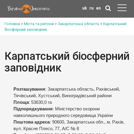
uk
ru
en
Головна
>
Міста та регіони
>
Закарпатська область
>
Карпатський
біосферний заповідник
Карпатський біосферний
заповідник
Розташування
: Закарпатська область, Рахівський,
Тячівський, Хустський, Виноградівський райони
Площа
: 53630,0 га
Підпорядкування
: Міністерство охорони
навколишнього природного середовища України
Поштова адреса
: 90600, Закарпатська обл., м. Рахів,
вул. Красне Плесо, 77, А/С № 8