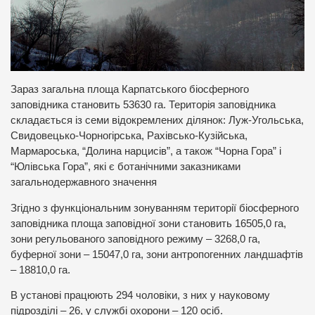
Зараз загальна площа Карпатського біосферного
заповідника становить 53630 га. Територія заповідника
складається із семи відокремлених ділянок: Луж-Угольська,
Свидовецько-Чорногірська, Рахівсько-Кузійська,
Мармароська, “Долина нарцисів”, а також “Чорна Гора” і
“Юлівська Гора”, які є ботанічними заказниками
загальнодержавного значення
Згідно з функціональним зонуванням території біосферного
заповідника площа заповідної зони становить 16505,0 га,
зони регульованого заповідного режиму – 3268,0 га,
буферної зони – 15047,0 га, зони антропогенних ландшафтів
– 18810,0 га.
В установі працюють 294 чоловіки, з них у науковому
підрозділі – 26, у службі охорони – 120 осіб.