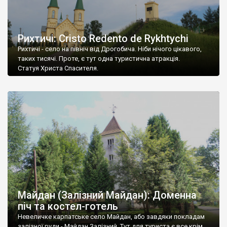
Рихтичі: Cristo Redento de Rykhtychi
Рихтичі - село на північ від Дрогобича. Ніби нічого цікавого,
таких тисячі. Проте, є тут одна туристична атракція.
Статуя Христа Спасителя.
Майдан (Залізний Майдан): Доменна
піч та костел-готель
Невеличке карпатське село Майдан, або завдяки покладам
залізної руди - Майдан Залізний. Тут для туриста є все крім