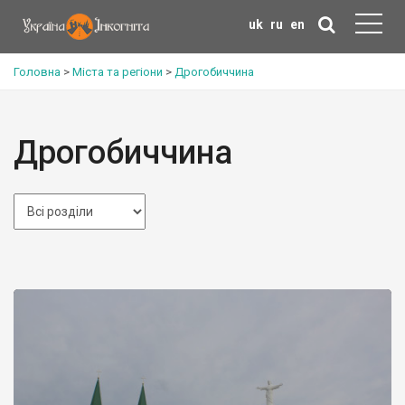
uk
ru
en
Головна
>
Міста та регіони
>
Дрогобиччина
Дрогобиччина