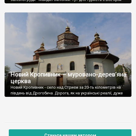
дороги, 35 кілометрів від Дрогобича їхалося більше години.
Новий Кропивник – муровано-дерев’яна
церква
Новий Кропивник - село над Стриєм за 20-ть кілометрів на
південь від Дрогобича. Дорога, як на українські реалії, дуже
хороша.
Станьте нашим автором