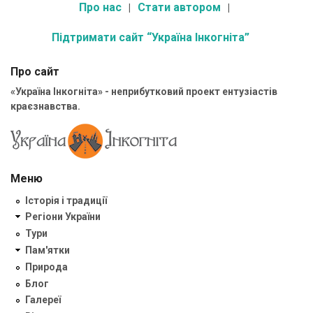
Про нас
Стати автором
Підтримати сайт “Україна Інкогніта”
Про сайт
«Україна Інкогніта» - неприбутковий проект ентузіастів
краєзнавства.
Меню
Історія і традиції
Регіони України
Тури
Пам'ятки
Природа
Блог
Галереї