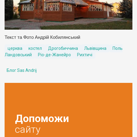
Текст та Фото Андрій Кобилянський
церква
костел
Дрогобиччина
Львівщина
Поль
Ландовський
Ріо-де-Жанейро
Рихтичі
Блог Sas Andrij
Допоможи
сайту