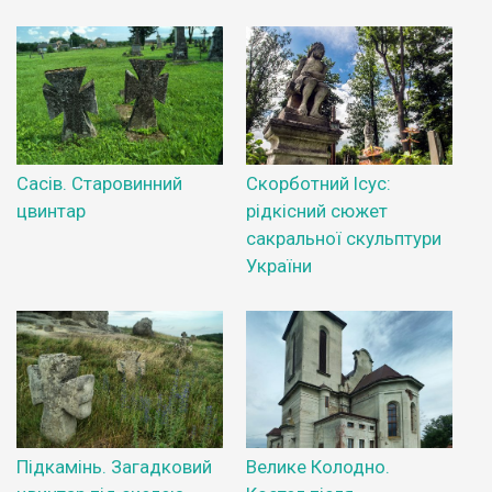
Сасів. Старовинний
Скорботний Ісус:
цвинтар
рідкісний сюжет
сакральної скульптури
України
Підкамінь. Загадковий
Велике Колодно.