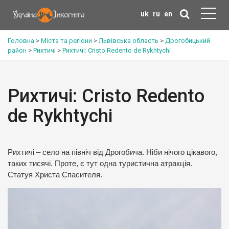
uk
ru
en
Головна
>
Міста та регіони
>
Львівська область
>
Дрогобицький
район
>
Рихтичі
>
Рихтичі: Cristo Redento de Rykhtychi
Рихтичі: Cristo Redento
de Rykhtychi
Рихтичі – село на північ від Дрогобича. Ніби нічого цікавого,
таких тисячі. Проте, є тут одна туристична атракція.
Статуя Христа Спасителя.