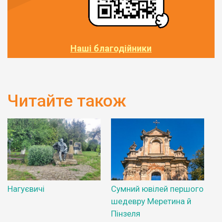
Наші благодійники
Читайте також
Нагуєвичі
Сумний ювілей першого
шедевру Меретина й
Пінзеля