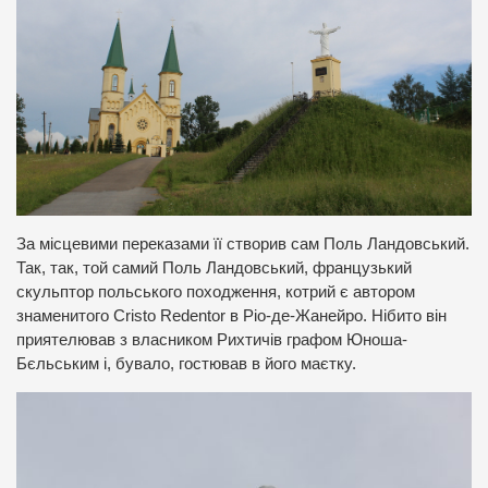
За місцевими переказами її створив сам Поль Ландовський.
Так, так, той самий Поль Ландовський, французький
скульптор польського походження, котрий є автором
знаменитого Cristo Redentor в Ріо-де-Жанейро. Нібито він
приятелював з власником Рихтичів графом Юноша-
Бєльським і, бувало, гостював в його маєтку.