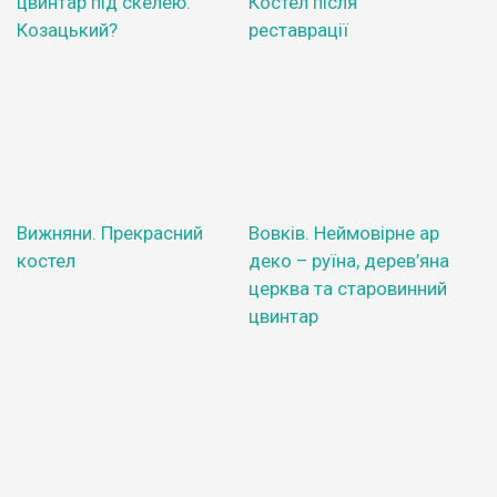
цвинтар під скелею.
Костел після
Козацький?
реставрації
Вижняни. Прекрасний
Вовків. Неймовірне ар
костел
деко – руїна, дерев’яна
церква та старовинний
цвинтар