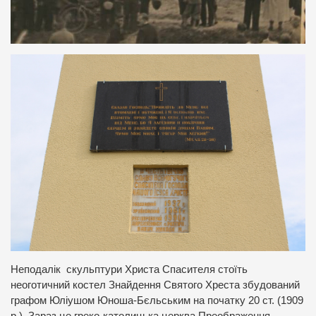
Неподалік скульптури Христа Спасителя стоїть
неоготичний костел Знайдення Святого Хреста збудований
графом Юліушом Юноша-Бєльським на початку 20 ст. (1909
р.). Зараз це греко-католицька церква Преображення