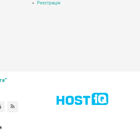
Реєстрація
та”
и