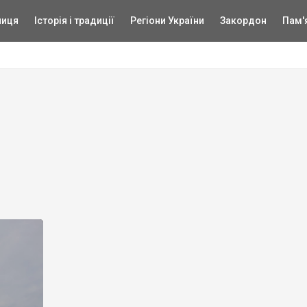
ниця
Історія і традиції
Регіони України
Закордон
Пам'