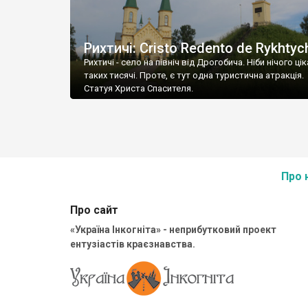
Рихтичі: Cristo Redento de Rykhtyc
Рихтичі - село на північ від Дрогобича. Ніби нічого ці
таких тисячі. Проте, є тут одна туристична атракція.
Статуя Христа Спасителя.
Про 
Про сайт
«Україна Інкогніта» - неприбутковий проект
ентузіастів краєзнавства.