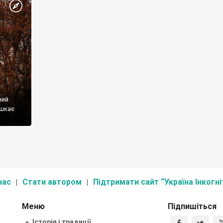
ний
ешкає
нас
Стати автором
Підтримати сайт “Україна Інкогні
Меню
Підпишіться
Історія і традиції