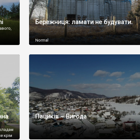
hi
Бережниця: ламати не будувати.
кавого,
Normal
нна
Пациків – Вигода
окладам
се крім