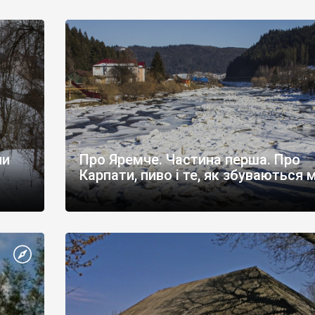
години.
ли
Про Яремче. Частина перша. Про
Карпати, пиво і те, як збуваються м