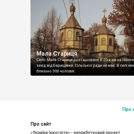
Мала Стариця
Село Мала Стариця розташоване в 20-и км на північ
захід від Баришівки. Сільської ради не має. В селі м
близько 300 чоловік.
Про 
Про сайт
«Україна Інкогніта» - неприбутковий проект