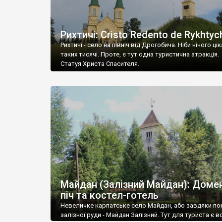
Рихтичі: Cristo Redento de Rykhtyc
Рихтичі - село на північ від Дрогобича. Ніби нічого ці
таких тисячі. Проте, є тут одна туристична атракція.
Статуя Христа Спасителя.
Майдан (Залізний Майдан): Доме
піч та костел-готель
Невеличке карпатське село Майдан, або завдяки п
залізної руди - Майдан Залізний. Тут для туриста є в