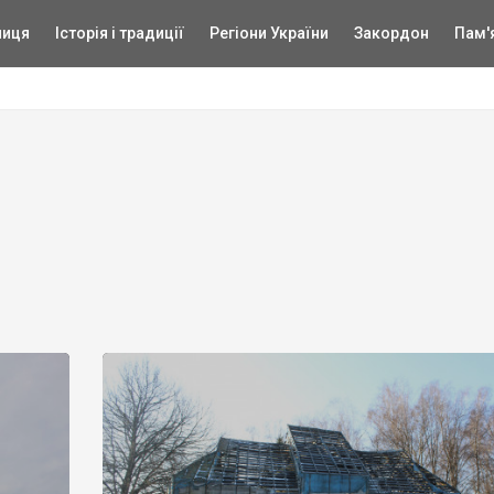
ниця
Історія і традиції
Регіони України
Закордон
Пам'