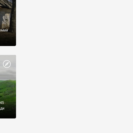
домий
45
ади