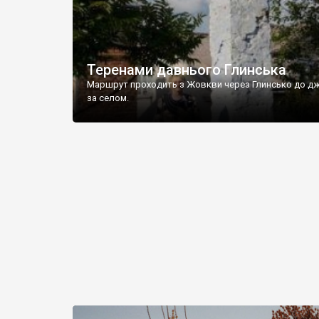
Теренами давнього Глинська
Маршрут проходить з Жовкви через Глинсько до д
за селом.