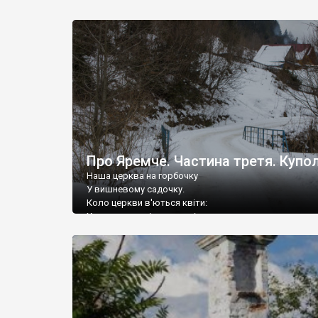
дороги, 35 кілометрів від Дрогобича їхалося більше 
Про Яремче. Частина третя. Купо
Наша церква на горбочку
У вишневому садочку.
Коло церкви в'ються квіти:
Ходять старші, ходять діти.