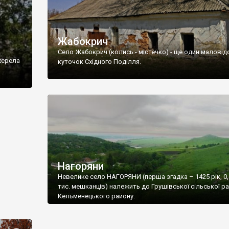
Жабокрич
Село Жабокрич (колись - містечко) - ще один малові
жерела
куточок Східного Поділля.
Нагоряни
Невелике село НАГОРЯНИ (перша згадка – 1425 рік, 0,
тис. мешканців) належить до Грушівської сільської р
Кельменецького району.