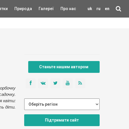
ятки
Природа
Галереї
Про нас
uk
ru
en
Станьте нашим автором
орбочку
адочку.
я квіти:
ь діти.
Підтримати сайт