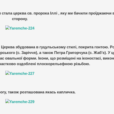
тала церква св. пророка Іллі , яку ми бачили проїджаючи 
сторону.
 Церква збудована в гуцульському стилі, покрита гонтою. Р
ького (с. Заріччя), а також Петра Григорчука (с. Жаб’є). У ц
с овальної форми. Ікони, що розміщені на іконостасі, викон
частково оздоблені плоскорельєфною різьбою.
огу, також розташована якась капличка.