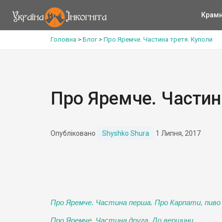
Крам
Головна
>
Блог
>
Про Яремче. Частина третя. Куполи
Про Яремче. Частин
Опубліковано
Shyshko Shura
1 Липня, 2017
Про Яремче. Частина перша. Про Карпати, пиво і
Про Яремче. Частина друга. До вершини