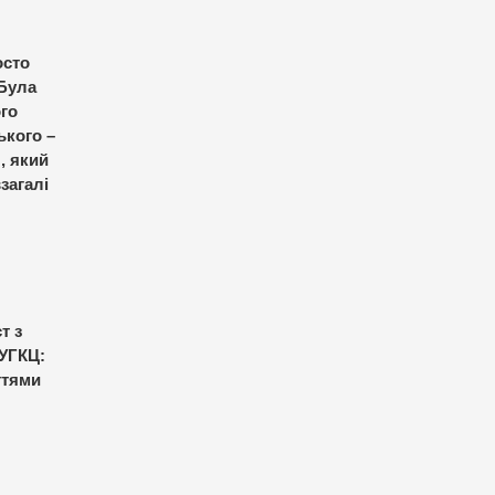
осто
 Була
ого
ького –
, який
загалі
т з
 УГКЦ:
ттями