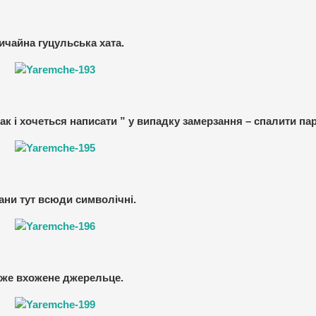
ичайна гуцульська хата.
ак і хочеться написати ” у випадку замерзання – спалити пар
ани тут всюди символічні.
же вхожене джерельце.