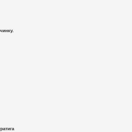
чинку.
тратига