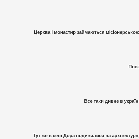
Церква і монастир займаються місіонерською
Пове
Все таки дивне в украї
Тут же в селі Дора подивилися на архітектур