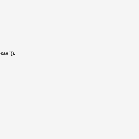
кан”)).