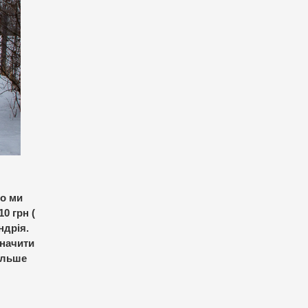
го ми
0 грн (
ндрія.
значити
більше