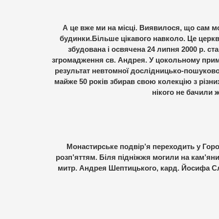
А це вже ми на місці. Виявилося, що сам м
будинки.Більше цікавого навколо. Це церкв
збудована і освячена 24 липня 2000 р. с
згромадження св. Андрея. У цокольному прим
результат невтомної дослідницько-пошукової
майже 50 років збирав свою колекцію з різних
нікого не бачили ж
Монастирське подвір’я переходить у Город
розп’яттям. Біля підніжжя могили на кам’ян
митр. Андрея Шептицького, кард. Йосифа Слі