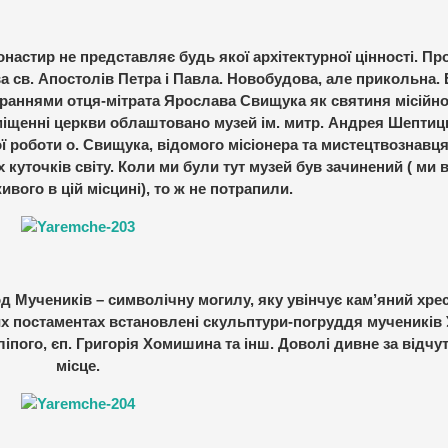
онастир не представляє будь якої архітектурної цінності. Пр
а св. Апостолів Петра і Павла. Новобудова, але прикольна.
тараннями отця-мітрата Ярослава Свищука як святиня місійн
іщенні церкви облаштовано музей ім. митр. Андрея Шептиц
 роботи о. Свищука, відомого місіонера та мистецтвознавця
 куточків світу. Коли ми були тут музей був зачинений ( ми в
ивого в цій місцині), то ж не потрапили.
 Мучеників – символічну могилу, яку увінчує кам’яний хрес
их постаментах встановлені скульптури-погруддя мучеників
пого, єп. Григорія Хомишина та інш. Доволі дивне за відчу
місце.