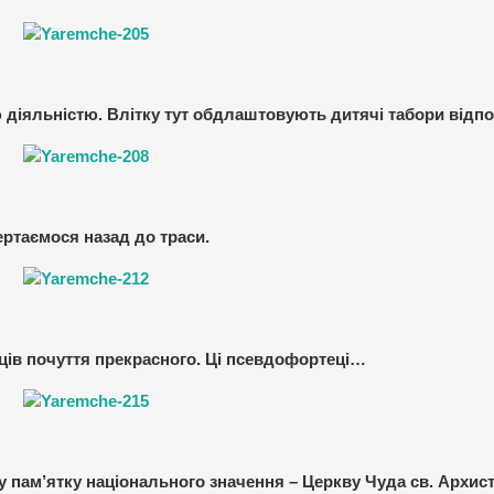
 діяльністю. Влітку тут обдлаштовують дитячі табори відпо
ртаємося назад до траси.
нців почуття прекрасного. Ці псевдофортеці…
ну пам’ятку національного значення – Церкву Чуда св. Архис