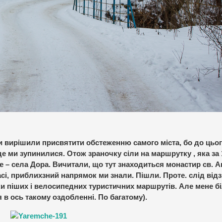
и вирішили присвятити обстеженню самого міста, бо до цьо
е ми зупинилися. Отож зраночку сіли на маршрутку , яка за 1
 – села Дора. Вичитали, що тут знаходиться монастир св. А
сі, приблихзний напрямок ми знали. Пішли. Проте. слід від
ники піших і велосипедних туристичних маршрутів. Але мене 
 в ось такому оздобленні. По багатому).