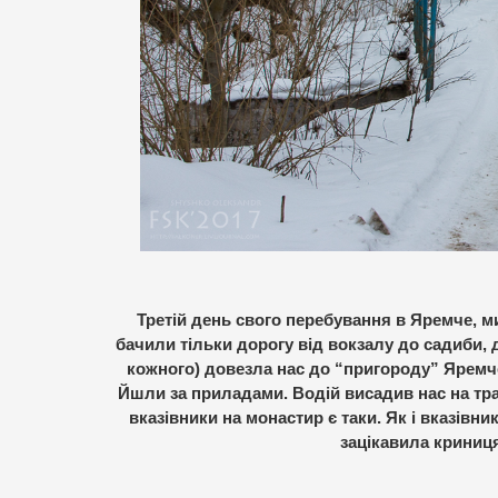
Третій день свого перебування в Яремче, м
бачили тільки дорогу від вокзалу до садиби, д
кожного) довезла нас до “пригороду” Яремче
Йшли за приладами. Водій висадив нас на тра
вказівники на монастир є таки. Як і вказів
зацікавила криниця