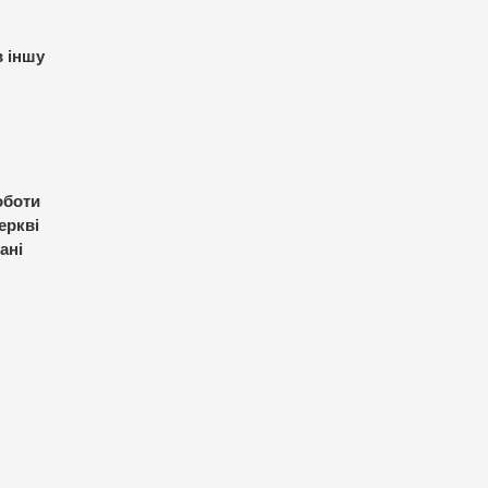
в іншу
оботи
еркві
ані