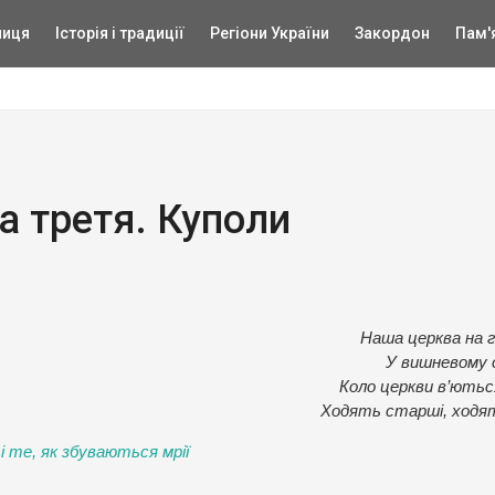
ниця
Історія і традиції
Регіони України
Закордон
Пам'
а третя. Куполи
Наша церква на г
У вишневому с
Коло церкви в’ютьс
Ходять старші, ходят
 те, як збуваються мрії