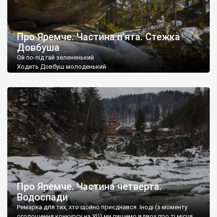
Про Яремче. Частина п’ята. Стежка
Довбуша
Ой по-під гай зелененький
Ходить Довбуш молоденький
На ніженьку налягає,
Топірцем ся підпирає.
Про Яремче. Частина четверта.
Водоспади
Ремарка для тих, хто щойно приєднався. Іноді (з моменту
оголошення конкурсу на УІ)) ми пишемо вдвох про ті місця,