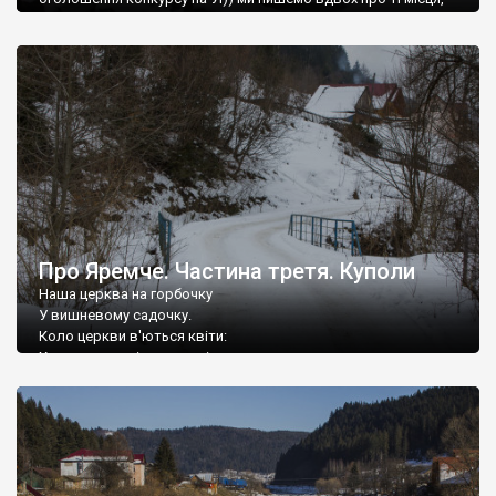
які відвідали разом.
Про Яремче. Частина третя. Куполи
Наша церква на горбочку
У вишневому садочку.
Коло церкви в'ються квіти:
Ходять старші, ходять діти.