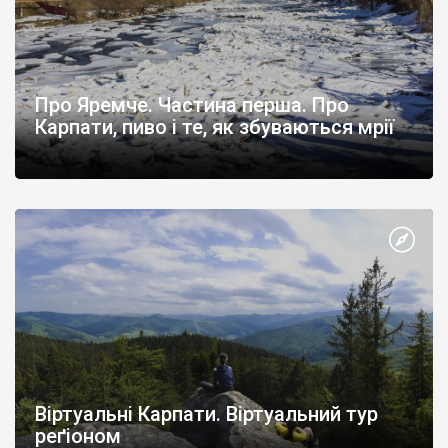
Про Яремче. Частина перша. Про
Карпати, пиво і те, як збуваються мрії
Віртуальні Карпати. Віртуальний тур
реґіоном