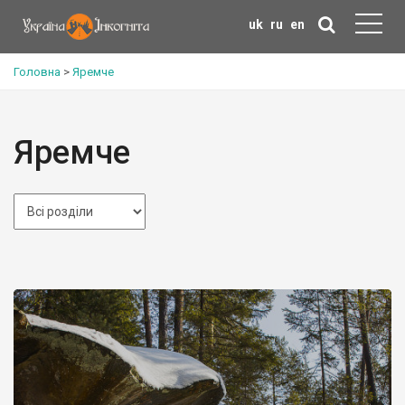
uk
ru
en
Головна
>
Яремче
Яремче