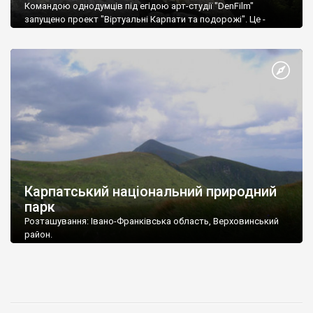
Командою однодумців під егідою арт-студії "DenFilm"
запущено проект "Віртуальні Карпати та подорожі". Це -
суцільний віртуальний тур з понад 100 сферичних панорам,
який охоплює територію від Івано-Франківська до села
Паляниця (Буковель).
Карпатський національний природний
парк
Розташування: Івано-Франківська область, Верховинський
район.
Площа: 50495,0 га