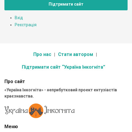
Підтримати сайт
Вхід
Реєстрація
Про нас
Стати автором
Підтримати сайт “Україна Інкогніта”
Про сайт
«Україна Інкогніта» - неприбутковий проект ентузіастів
краєзнавства.
Меню