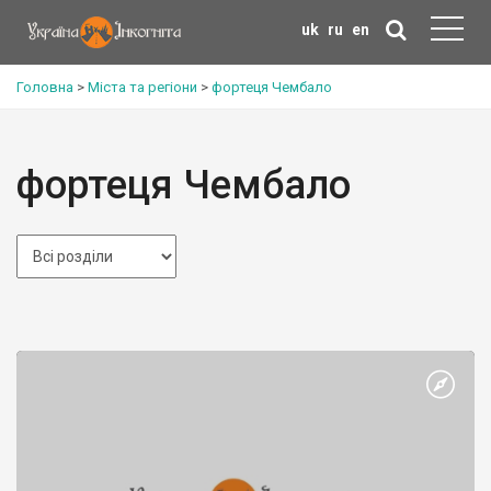
uk
ru
en
Головна
>
Міста та регіони
>
фортеця Чембало
фортеця Чембало