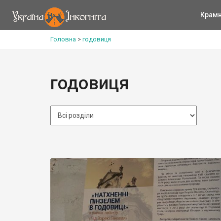
Крам
Головна
>
годовиця
годовиця