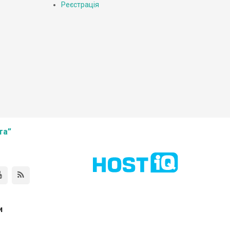
Реєстрація
та”
и