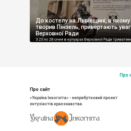
До костелу на Львівщині, в якому
творив Пінзель, привертають уваг
Верховної Ради
З 25 по 28 січня в кулуарах Верховної Ради триватим
виставка “Натхненні Пінзелем в Годовиці”, мета якої
привернути увагу народних депутатів до абсолютно
аварійного стану костелу Всіх Святих у Годовиці, вів
скульптури для якого творив геніальний скульптор
Йоган Георг Пінзель. Організаторами експозиції є ГО
студія Івони Лобан” та Департамент з питань культури
Про 
Про сайт
«Україна Інкогніта» - неприбутковий проект
ентузіастів краєзнавства.