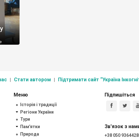
у
е
 –
тарні
 бароко
 “Арт
, […]
нас
Стати автором
Підтримати сайт “Україна Інкогні
Меню
Підпишіться
Історія і традиції
Регіони України
Тури
Зв'язок з нам
Пам'ятки
Природа
+38 050 9364428