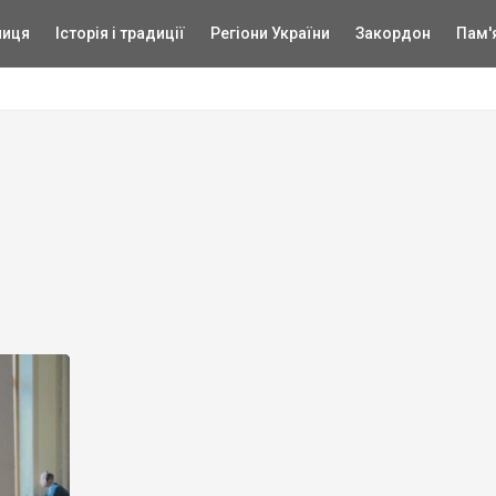
ниця
Історія і традиції
Регіони України
Закордон
Пам'